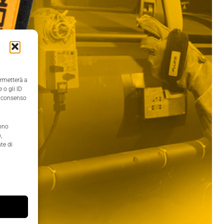
ermetterà a
 o gli ID
il consenso
anno
,
te di