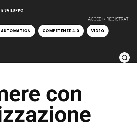
 E SVILUPPO
ACCEDI / REGISTRATI
 AUTOMATION
COMPETENZE 4.0
VIDEO
mere con
lizzazione