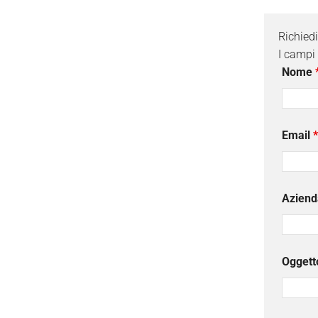
Richied
I campi
Nome
Email
*
Aziend
Oggett