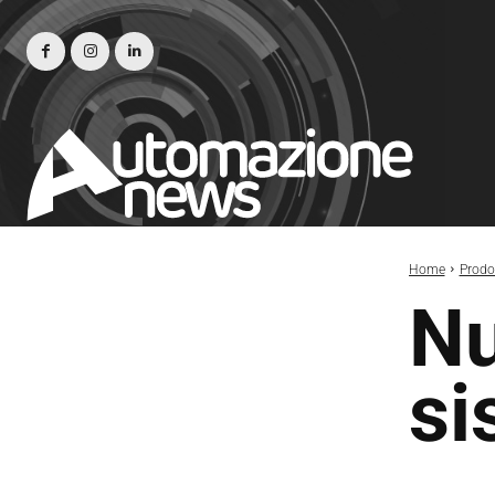
Home
Prodot
Nu
si