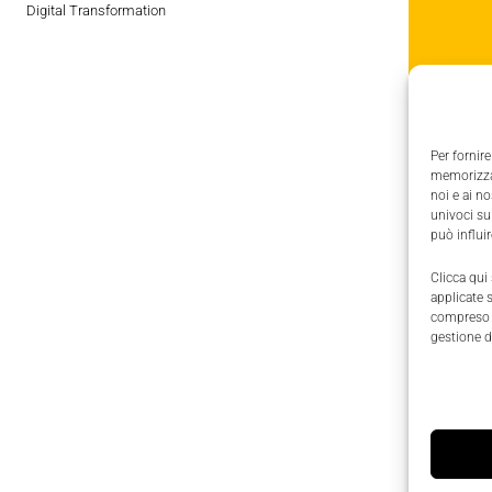
Digital Transformation
Per fornire
memorizzar
noi e ai n
univoci su
può influi
Clicca qui
applicate 
compreso i
gestione d