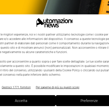
 le migliori esperienze, noi e i nostri partner utilizziamo tecnologie come i cookie per
e e/o accedere alle informazioni del dispositivo. Il consenso a queste tecnologie p
ostri partner di elaborare dati personali come il comportamento durante la navigazione
 questo sito e di mostrare annunci (non) personalizzati. Non acconsentire o ritirare 
re negativamente su alcune caratteristiche e funzioni.
 sotto per acconsentire a quanto sopra o per fare scelte dettagliate. Le tue scelte sar
solamente a questo sito. È possibile modificare le impostazioni in qualsiasi momento
l ritiro del consenso, utilizzando i pulsanti della Cookie Policy o cliccando sul pulsan
el consenso nella parte inferiore dello schermo.
Gestisci 1771 fornitori
Per saperne di più su questi scopi
Accetta
Preferenze