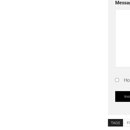
Messa
Ho 
TAGS
F