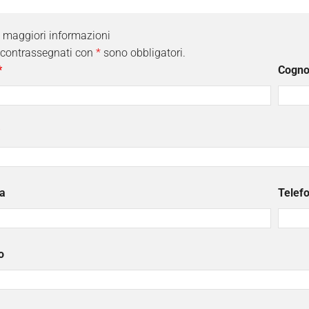
i maggiori informazioni
 contrassegnati con
*
sono obbligatori.
*
Cogn
a
Telef
o