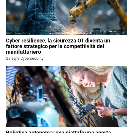
Cyber resilience, la sicurezza OT diventa un
fattore strategico per la competitività del
manifatturiero
Safety e Cybersecurity
Robotica autonoma: una piattaforma aperta