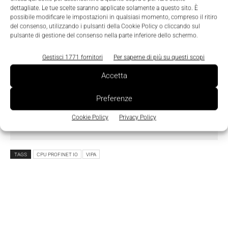
dettagliate. Le tue scelte saranno applicate solamente a questo sito. È
possibile modificare le impostazioni in qualsiasi momento, compreso il ritiro
del consenso, utilizzando i pulsanti della Cookie Policy o cliccando sul
pulsante di gestione del consenso nella parte inferiore dello schermo.
Ho letto e compreso l'
Informativa sulla Privacy
e
Gestisci 1771 fornitori
Per saperne di più su questi scopi
do il consenso al trattamento dei dati da parte di
Accetta
Tecniche Nuove
Preferenze
Cookie Policy
Privacy Policy
TAGS
CPU PROFINET IO
VIPA