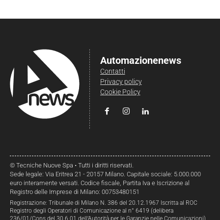
Automazionenews
Contatti
Privacy policy
Cookie Policy
© Tecniche Nuove Spa • Tutti i diritti riservati.
Sede legale: Via Eritrea 21 - 20157 Milano. Capitale sociale: 5.000.000
euro interamente versati. Codice fiscale, Partita Iva e Iscrizione al
Registro delle Imprese di Milano: 00753480151
Registrazione: Tribunale di Milano N. 386 del 20.12.1967 Iscritta al ROC
Registro degli Operatori di Comunicazione al n° 6419 (delibera
236/01/Cons del 30.6.01 dell’Autorità per le Garanzie nelle Comunicazioni)