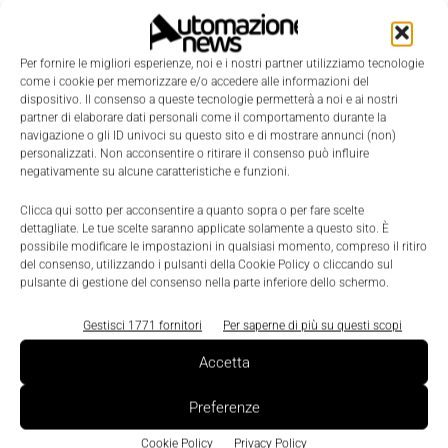
View SE possono anche accedere in remoto e
scrivere i comandi FactoryTalk View SE, inclusi quelli
di set, toggle, ramp ed espressioni semplici (es.,
Per fornire le migliori esperienze, noi e i nostri partner utilizziamo tecnologie
come i cookie per memorizzare e/o accedere alle informazioni del
Tag1 = Tag2 *. 55 + 72). L'avanzato sistema di
dispositivo. Il consenso a queste tecnologie permetterà a noi e ai nostri
sicurezza permette agli amministratori di definire
partner di elaborare dati personali come il comportamento durante la
navigazione o gli ID univoci su questo sito e di mostrare annunci (non)
gruppi di utenti e assegnare loro l'accesso per
personalizzati. Non acconsentire o ritirare il consenso può influire
negativamente su alcune caratteristiche e funzioni.
visualizzare e / o scrivere. Nelle precedenti versioni
di FactoryTalk ViewPoint gli amministratori
Clicca qui sotto per acconsentire a quanto sopra o per fare scelte
dettagliate. Le tue scelte saranno applicate solamente a questo sito. È
potevano solo consentire o meno l'accesso all'intera
possibile modificare le impostazioni in qualsiasi momento, compreso il ritiro
applicazione FactoryTalk ViewPoint.
del consenso, utilizzando i pulsanti della Cookie Policy o cliccando sul
pulsante di gestione del consenso nella parte inferiore dello schermo.
Gestisci 1771 fornitori
Per saperne di più su questi scopi
Accetta
Preferenze
Cookie Policy
Privacy Policy