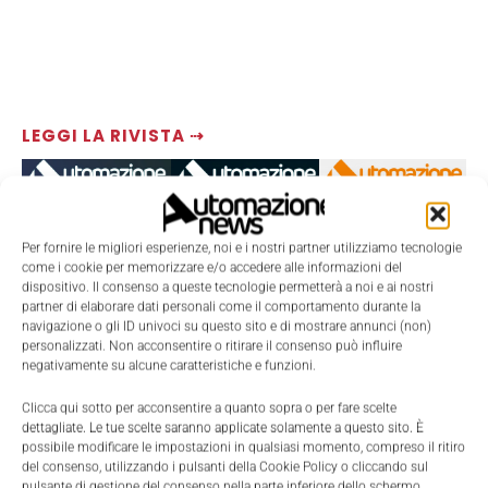
LEGGI LA RIVISTA ⇢
Per fornire le migliori esperienze, noi e i nostri partner utilizziamo tecnologie
come i cookie per memorizzare e/o accedere alle informazioni del
dispositivo. Il consenso a queste tecnologie permetterà a noi e ai nostri
partner di elaborare dati personali come il comportamento durante la
navigazione o gli ID univoci su questo sito e di mostrare annunci (non)
personalizzati. Non acconsentire o ritirare il consenso può influire
negativamente su alcune caratteristiche e funzioni.
TI POTREBBERO INTERESSARE ⇢
Clicca qui sotto per acconsentire a quanto sopra o per fare scelte
dettagliate. Le tue scelte saranno applicate solamente a questo sito. È
possibile modificare le impostazioni in qualsiasi momento, compreso il ritiro
del consenso, utilizzando i pulsanti della Cookie Policy o cliccando sul
pulsante di gestione del consenso nella parte inferiore dello schermo.