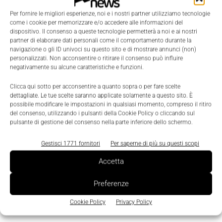
Le funzioni di sicurezza complesse possono essere
definite facilmente utilizzando i blocchi funzione.
Per fornire le migliori esperienze, noi e i nostri partner utilizziamo tecnologie
come i cookie per memorizzare e/o accedere alle informazioni del
dispositivo. Il consenso a queste tecnologie permetterà a noi e ai nostri
Questa architettura permette di implementare le
partner di elaborare dati personali come il comportamento durante la
navigazione o gli ID univoci su questo sito e di mostrare annunci (non)
funzioni di sicurezza su assi singoli della macchina,
personalizzati. Non acconsentire o ritirare il consenso può influire
e solo dove richiesto, secondo un approccio
negativamente su alcune caratteristiche e funzioni.
modulare che aiuta a ridurre il costo del sistema.
Clicca qui sotto per acconsentire a quanto sopra o per fare scelte
dettagliate. Le tue scelte saranno applicate solamente a questo sito. È
possibile modificare le impostazioni in qualsiasi momento, compreso il ritiro
TAGS
PLC
Safety e Security
del consenso, utilizzando i pulsanti della Cookie Policy o cliccando sul
pulsante di gestione del consenso nella parte inferiore dello schermo.
Gestisci 1771 fornitori
Per saperne di più su questi scopi
Accetta
Preferenze
Cookie Policy
Privacy Policy