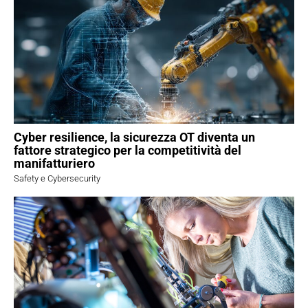
Cyber resilience, la sicurezza OT diventa un
fattore strategico per la competitività del
manifatturiero
Safety e Cybersecurity