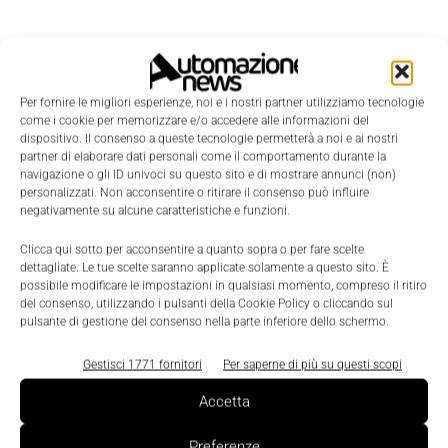
Per fornire le migliori esperienze, noi e i nostri partner utilizziamo tecnologie
come i cookie per memorizzare e/o accedere alle informazioni del
dispositivo. Il consenso a queste tecnologie permetterà a noi e ai nostri
partner di elaborare dati personali come il comportamento durante la
navigazione o gli ID univoci su questo sito e di mostrare annunci (non)
personalizzati. Non acconsentire o ritirare il consenso può influire
negativamente su alcune caratteristiche e funzioni.
Clicca qui sotto per acconsentire a quanto sopra o per fare scelte
dettagliate. Le tue scelte saranno applicate solamente a questo sito. È
possibile modificare le impostazioni in qualsiasi momento, compreso il ritiro
LEGGI LA RIVISTA ⇢
del consenso, utilizzando i pulsanti della Cookie Policy o cliccando sul
pulsante di gestione del consenso nella parte inferiore dello schermo.
Gestisci 1771 fornitori
Per saperne di più su questi scopi
Accetta
Preferenze