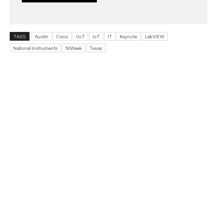
TAGS
Austin
Cisco
IIoT
IoT
IT
Keynote
LabVIEW
National Instruments
NIWeek
Texas