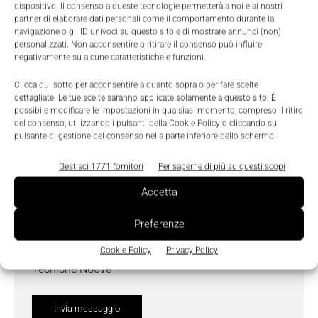
dispositivo. Il consenso a queste tecnologie permetterà a noi e ai nostri
partner di elaborare dati personali come il comportamento durante la
Messaggio
*
navigazione o gli ID univoci su questo sito e di mostrare annunci (non)
personalizzati. Non acconsentire o ritirare il consenso può influire
negativamente su alcune caratteristiche e funzioni.
Clicca qui sotto per acconsentire a quanto sopra o per fare scelte
dettagliate. Le tue scelte saranno applicate solamente a questo sito. È
possibile modificare le impostazioni in qualsiasi momento, compreso il ritiro
del consenso, utilizzando i pulsanti della Cookie Policy o cliccando sul
pulsante di gestione del consenso nella parte inferiore dello schermo.
Gestisci 1771 fornitori
Per saperne di più su questi scopi
Accetta
Preferenze
Ho letto e compreso l'
Informativa sulla Privacy
e
do il consenso al trattamento dei dati da parte di
Cookie Policy
Privacy Policy
Tecniche Nuove