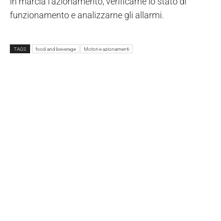
in marcia l’azionamento, verificarne lo stato di
funzionamento e analizzarne gli allarmi.
TAGS
food and beverage
Motori e azionamenti