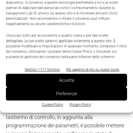
Nella configurazione più avanzata è dotato di una
dispositivo. Il consenso a queste tecnologie permetterà a noi e ai nostri
partner di elaborare dati personali come il comportamento durante la
connessione Ethernet per collegare tramite il
navigazione o gli ID univoci su questo sito e di mostrare annunci (non)
servoazionamento I/O distribuiti o altri dispositivi
personalizzati. Non acconsentire o ritirare il consenso può influire
negativamente su alcune caratteristiche e funzioni.
sullo stesso bus di campo utilizzato dall’intero
sistema (EtherCat, Profinet Irt, Powerlink o Ethernet
Clicca qui sotto per acconsentire a quanto sopra o per fare scelte
dettagliate. Le tue scelte saranno applicate solamente a questo sito. È
IP). Sul servoazionamento sono a disposizione
possibile modificare le impostazioni in qualsiasi momento, compreso il ritiro
tre ingressi analogici/digitali e un ingresso
del consenso, utilizzando i pulsanti della Cookie Policy o cliccando sul
pulsante di gestione del consenso nella parte inferiore dello schermo.
encoder ausiliario
per l’utilizzo di un encoder
master o altre funzioni di sincronizzazione
Gestisci 1771 fornitori
Per saperne di più su questi scopi
necessarie all’applicazione. Il tastierino di controllo
Accetta
dell’unità di alimentazione centrale è possibile
collegarlo anche localmente a ciascun
Preferenze
servoazionamento in fase di commissioning o
Cookie Policy
Privacy Policy
service qualora fosse necessario. Tramite il
tastierino di controllo, in aggiunta alla
programmazione dei parametri, è possibile mettere