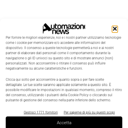
Per fornire le migliori esperienze, noi e i nostri partner utilizziamo tecnologie
come i cookie per memorizzare e/o accedere alle informazioni del
dispositivo. Il consenso a queste tecnologie permetterà a noi e ai nostri
partner di elaborare dati personali come il comportamento durante la
navigazione o gli ID univoci su questo sito e di mostrare annunci (non)
personalizzati. Non acconsentire o ritirare il consenso può influire
negativamente su alcune caratteristiche e funzioni.
Clicca qui sotto per acconsentire a quanto sopra o per fare scelte
dettagliate. Le tue scelte saranno applicate solamente a questo sito. È
possibile modificare le impostazioni in qualsiasi momento, compreso il ritiro
del consenso, utilizzando i pulsanti della Cookie Policy o cliccando sul
pulsante di gestione del consenso nella parte inferiore dello schermo.
LEGGI LA RIVISTA ⇢
Gestisci 1771 fornitori
Per saperne di più su questi scopi
Accetta