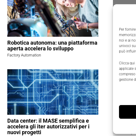
Per fornire
memorizzar
noi e ai n
Robotica autonoma: una piattaforma
univoci su
aperta accelera lo sviluppo
può influi
Factory Automation
Clicca qui
applicate 
compreso i
gestione d
luminosit
IDS-3115 
solo l'int
Data center: il MASE semplifica e
Richied
accelera gli iter autorizzativi per i
nuovi progetti
I campi