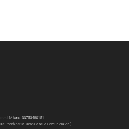
prese di Milano: 00753480151
l’Autorità per le Garanzie nelle Comunicazioni)