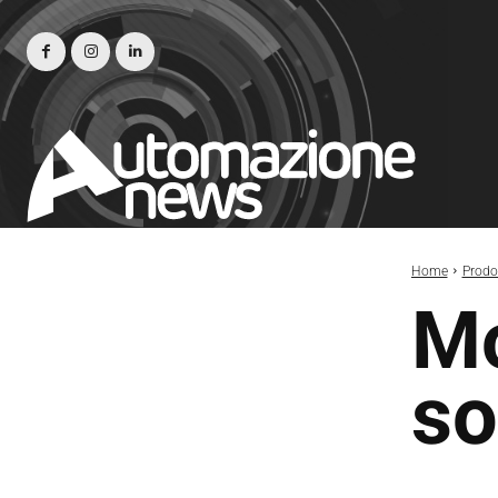
Home
Prodot
Mo
so