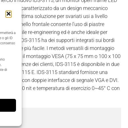
ercio il nuovo IDS-3115, un monitor open frame LED
l monitor è caratterizzato da un design meccanico
enta un’ ottima soluzione per svariati usi a livello
to del pannello frontale consente l'uso di piastre
 per un facile re-engineering ed è anche ideale per
ermetterà a
 o gli ID
embedded.
IDS-3115 ha dei supporti integrati sui bordi
il consenso
stallazione più facile. I metodi versatili di montaggio
osteriore e il montaggio VESA (75 x 75 mm o 100 x 100
anno
erse esigenze dei clienti, IDS-3115 è disponibile in due
,
te di
ard e IDS-3115 E. IDS-3115 standard fornisce una
 -20~60° C con doppie interfacce di segnale VGA e DVI.
sità a 250 nit e temperatura di esercizio 0~45° C con