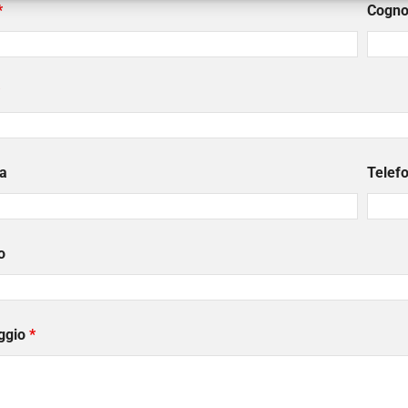
*
Cogn
a
Telef
o
ggio
*