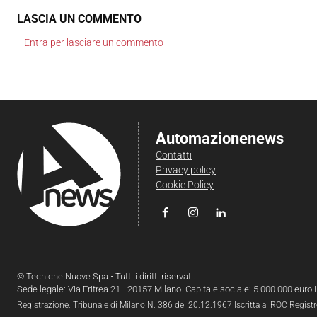
LASCIA UN COMMENTO
Entra per lasciare un commento
Automazionenews
Contatti
Privacy policy
Cookie Policy
© Tecniche Nuove Spa • Tutti i diritti riservati.
Sede legale: Via Eritrea 21 - 20157 Milano. Capitale sociale: 5.000.000 euro 
Registrazione: Tribunale di Milano N. 386 del 20.12.1967 Iscritta al ROC Regist