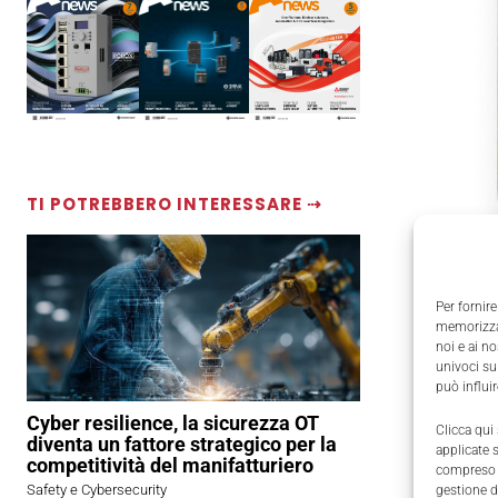
TI POTREBBERO INTERESSARE ⇢
Per fornire
memorizzar
noi e ai n
univoci su
può influi
Cyber resilience, la sicurezza OT
Clicca qui
diventa un fattore strategico per la
applicate 
competitività del manifatturiero
compreso i
Safety e Cybersecurity
gestione d