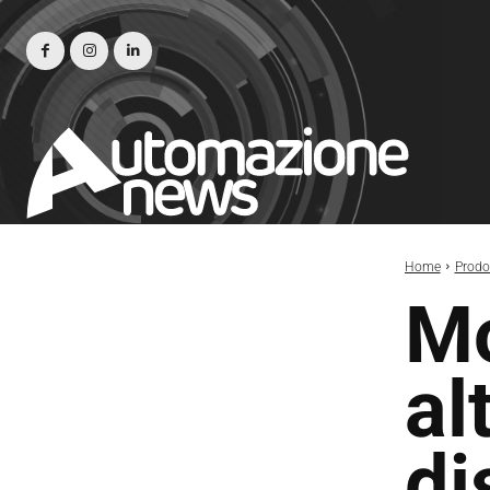
Home
Prodot
M
al
di