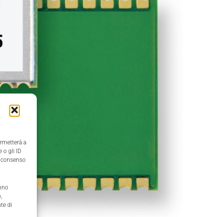
ermetterà a
 o gli ID
il consenso
anno
,
te di