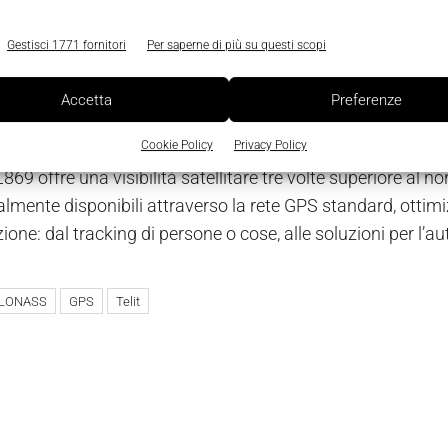
Gestisci 1771 fornitori
Per saperne di più su questi scopi
less Solutions
, importante realtà nelle tecnologie wirel
Accetta
Preferenze
S/GLONASS, che migliora drasticamente le performance de
Cookie Policy
Privacy Policy
 sia al sistema di navigazione satellitare statunitense 
869 offre una visibilità satellitare tre volte superiore al nor
almente disponibili attraverso la rete GPS standard, otti
ione: dal tracking di persone o cose, alle soluzioni per l’a
LONASS
GPS
Telit