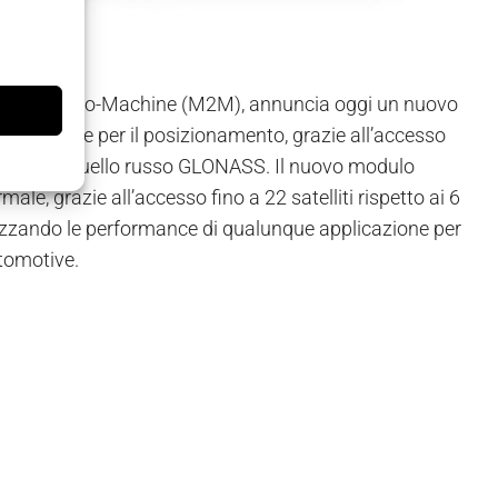
ess Machine-to-Machine (M2M), annuncia oggi un nuovo
i device per il posizionamento, grazie all’accesso
GPS che a quello russo GLONASS. Il nuovo modulo
male, grazie all’accesso fino a 22 satelliti rispetto ai 6
mizzando le performance di qualunque applicazione per
utomotive.