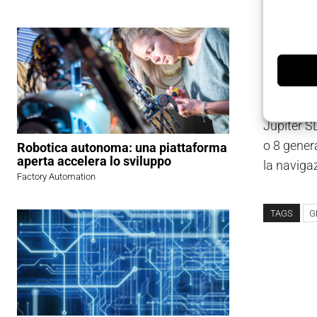
Telit Wire
modulo GP
combinato
Jupiter SL
o 8 gener
Robotica autonoma: una piattaforma
aperta accelera lo sviluppo
la navigaz
Factory Automation
TAGS
G