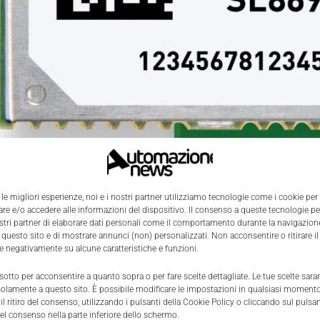
 le migliori esperienze, noi e i nostri partner utilizziamo tecnologie come i cookie per
e e/o accedere alle informazioni del dispositivo. Il consenso a queste tecnologie p
ostri partner di elaborare dati personali come il comportamento durante la navigazione
 questo sito e di mostrare annunci (non) personalizzati. Non acconsentire o ritirare 
re negativamente su alcune caratteristiche e funzioni.
 sotto per acconsentire a quanto sopra o per fare scelte dettagliate. Le tue scelte sar
solamente a questo sito. È possibile modificare le impostazioni in qualsiasi momento
l ritiro del consenso, utilizzando i pulsanti della Cookie Policy o cliccando sul pulsan
el consenso nella parte inferiore dello schermo.