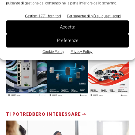
pulsante di gestione del consenso nella parte inferiore dello schermo.
Gestisci 1771 fornitori
Per saperne di più su questi scopi
Accetta
LEGGI LA RIVISTA ⇢
Preferenze
Cookie Policy
Privacy Policy
TI POTREBBERO INTERESSARE ⇢