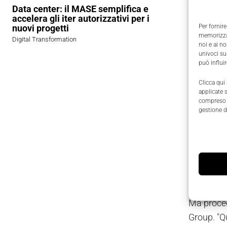
Data center: il MASE semplifica e
De Cesar
accelera gli iter autorizzativi per i
nuovi progetti
Per fornire
memorizzar
Brutte n
Digital Transformation
noi e ai n
univoci su
può influi
Clicca qui
applicate 
compreso i
gestione d
del 31 di
Ma proced
Group. "Qu