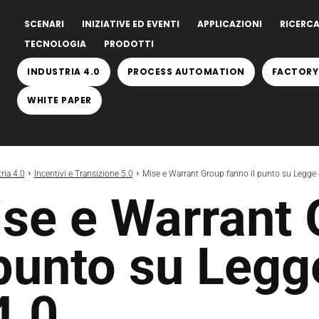
SCENARI
INIZIATIVE ED EVENTI
APPLICAZIONI
RICERCA
TECNOLOGIA
PRODOTTI
INDUSTRIA 4.0
PROCESS AUTOMATION
FACTORY
WHITE PAPER
ria 4.0
Incentivi e Transizione 5.0
Mise e Warrant Group fanno il punto su Legge di
se e Warrant 
 punto su Legg
4.0