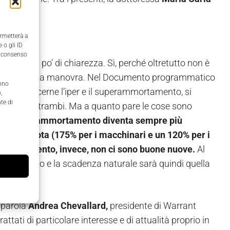
ore.
ermetterà a
 o gli ID
il consenso
e, fare un po’ di chiarezza. Sì, perché oltretutto non è
alderone della manovra. Nel Documento programmatico
anno
quanto concerne l’iper e il superammortamento, si
,
te di
oga per entrambi. Ma a quanto pare le cose sono
 per
l’iperammortamento diventa sempre più
dell’aliquota (175% per i macchinari e un 120% per i
ammortamento, invece, non ci sono buone nuove.
Al
à rinnovato e la scadenza naturale sarà quindi quella
 parola
Andrea Chevallard,
presidente di Warrant
tati di particolare interesse e di attualità proprio in