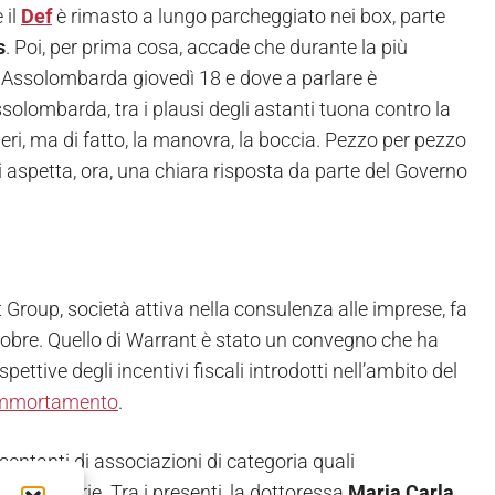
 il
Def
è rimasto a lungo parcheggiato nei box, parte
s
. Poi, per prima cosa, accade che durante la più
a Assolombarda giovedì 18 e dove a parlare è
ssolombarda, tra i plausi degli astanti tuona contro la
eri, ma di fatto, la manovra, la boccia. Pezzo per pezzo
i aspetta, ora, una chiara risposta da parte del Governo
roup, società attiva nella consulenza alle imprese, fa
ottobre. Quello di Warrant è stato un convegno che ha
ettive degli incentivi fiscali introdotti nell’ambito del
erammortamento
.
esentanti di associazioni di categoria quali
 e tributarie. Tra i presenti, la dottoressa
Maria Carla