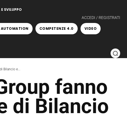
 E SVILUPPO
ACCEDI / REGISTRATI
 AUTOMATION
COMPETENZE 4.0
VIDEO
 Bilancio e...
Group fanno
e di Bilancio