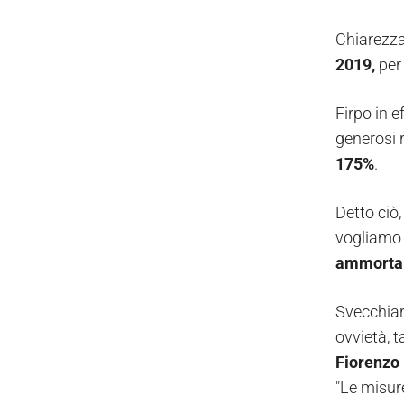
Chiarezza
2019,
per
Firpo in e
generosi r
175%
.
Detto ciò
vogliamo d
ammorta
Svecchiar
ovvietà, t
Fiorenzo 
"Le misure