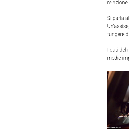
relazione 
Si parla a
Un’assise
fungere da
I dati de
medie imp