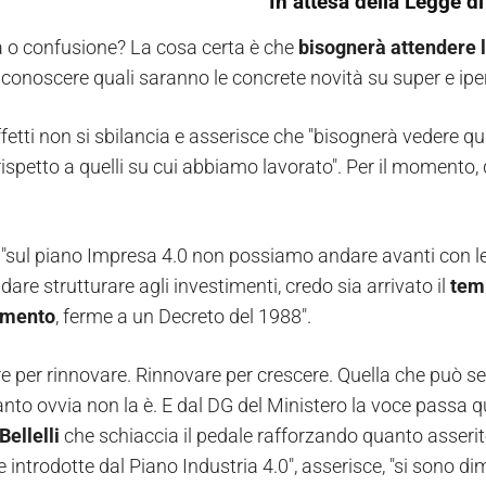
In attesa della Legge d
 o confusione? La cosa certa è che
bisognerà attendere l
 conoscere quali saranno le concrete novità su super e 
ffetti non si sbilancia e asserisce che "bisognerà vedere q
ispetto a quelli su cui abbiamo lavorato". Per il momento, 
, "sul piano Impresa 4.0 non possiamo andare avanti con le
are strutturare agli investimenti, credo sia arrivato il
temp
mento
, ferme a un Decreto del 1988".
e per rinnovare. Rinnovare per crescere. Quella che può 
anto ovvia non la è. E dal DG del Ministero la voce passa q
Bellelli
che schiaccia il pedale rafforzando quanto asserit
 introdotte dal Piano Industria 4.0", asserisce, "si sono d