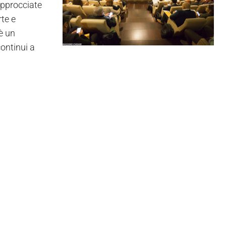
approcciate
rte e
 è un
ontinui a