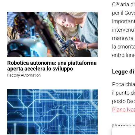
C’è aria d
per il Go
important
intervenut
manovra. D
la smonta.
entro lune
Robotica autonoma: una piattaforma
aperta accelera lo sviluppo
Legge di
Factory Automation
Poca chia
il punto d
posto l’ac
Piano Naz
Numerosi i
Confindust