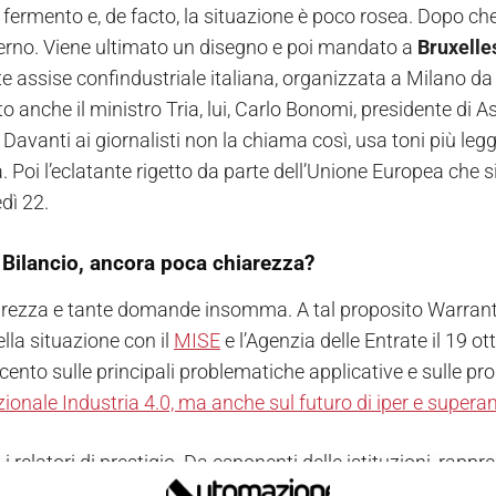
i fermento e, de facto, la situazione è poco rosea. Dopo che
verno. Viene ultimato un disegno e poi mandato a
Bruxelle
e assise confindustriale italiana, organizzata a Milano d
o anche il ministro Tria, lui, Carlo Bonomi, presidente di A
avanti ai giornalisti non la chiama così, usa toni più legg
 Poi l’eclatante rigetto da parte dell’Unione Europea che s
dì 22.
 Bilancio, ancora poca chiarezza?
rezza e tante domande insomma. A tal proposito Warrant G
ella situazione con il
MISE
e l’Agenzia delle Entrate il 19 
cento sulle principali problematiche applicative e sulle prosp
ionale Industria 4.0, ma anche sul futuro di iper e sup
 relatori di prestigio. Da esponenti delle istituzioni, rappr
ria e Assonime, a esperti in materia di politiche industriali