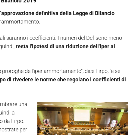
i Bilancio 2019
’approvazione definitiva della Legge di Bilancio
iperammortamento.
uali saranno i coefficienti. I numeri del Def sono meno
quindi,
resta l'ipotesi di una riduzione dell'iper al
 proroghe dell'iper ammortamento", dice Firpo, "e se
o di rivedere le norme che regolano i coefficienti di
sembrare una
uindi a
o da Firpo.
imostrate per