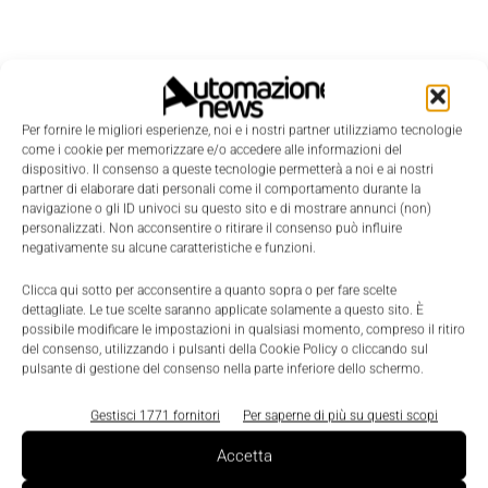
Per fornire le migliori esperienze, noi e i nostri partner utilizziamo tecnologie
come i cookie per memorizzare e/o accedere alle informazioni del
dispositivo. Il consenso a queste tecnologie permetterà a noi e ai nostri
partner di elaborare dati personali come il comportamento durante la
navigazione o gli ID univoci su questo sito e di mostrare annunci (non)
personalizzati. Non acconsentire o ritirare il consenso può influire
negativamente su alcune caratteristiche e funzioni.
Clicca qui sotto per acconsentire a quanto sopra o per fare scelte
dettagliate. Le tue scelte saranno applicate solamente a questo sito. È
possibile modificare le impostazioni in qualsiasi momento, compreso il ritiro
del consenso, utilizzando i pulsanti della Cookie Policy o cliccando sul
pulsante di gestione del consenso nella parte inferiore dello schermo.
LEGGI LA RIVISTA ⇢
Gestisci 1771 fornitori
Per saperne di più su questi scopi
Accetta