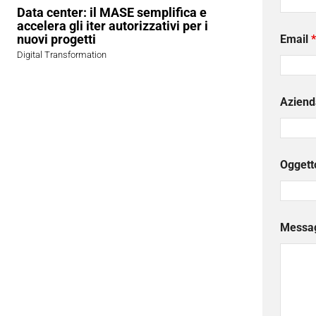
Data center: il MASE semplifica e
accelera gli iter autorizzativi per i
nuovi progetti
Email
*
Digital Transformation
Aziend
Oggett
Messa