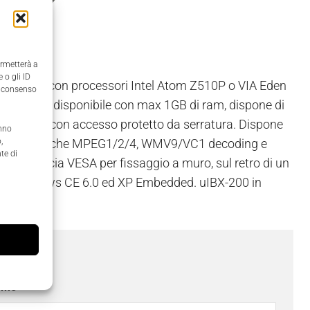
ermetterà a
 o gli ID
r fanless con processori Intel Atom Z510P o VIA Eden
il consenso
uIBX-200 è disponibile con max 1GB di ram, dispone di
ne dei dati con accesso protetto da serratura. Dispone
anno
upporta codifiche MPEG1/2/4, WMV9/VC1 decoding e
,
te di
i interfaccia VESA per fissaggio a muro, sul retro di un
 per Windows CE 6.0 ed XP Embedded. uIBX-200 in
ome
*