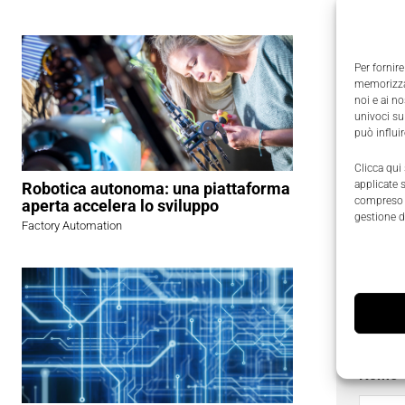
Per fornire
memorizzar
noi e ai n
Goma Ele
univoci su
può influi
ULV di di
doppio sl
Clicca qui
inoltre d
applicate 
Robotica autonoma: una piattaforma
compreso i
aperta accelera lo sviluppo
H.264 (Int
gestione d
Factory Automation
display o
versione 
Richied
I campi
Nome