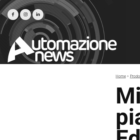
Home
Prodot
Mi
pi
E