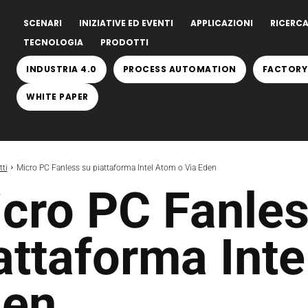
SCENARI
INIZIATIVE ED EVENTI
APPLICAZIONI
RICERCA
TECNOLOGIA
PRODOTTI
INDUSTRIA 4.0
PROCESS AUTOMATION
FACTORY
WHITE PAPER
ti
Micro PC Fanless su piattaforma Intel Atom o Via Eden
cro PC Fanles
attaforma Inte
den