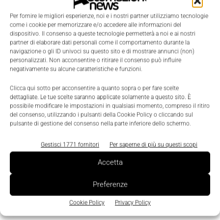
italiane all’interno del quale individuare nuovi
Per fornire le migliori esperienze, noi e i nostri partner utilizziamo tecnologie
approcci e appropriate soluzioni di
security
come i cookie per memorizzare e/o accedere alle informazioni del
intelligence, threat & risk management e business
dispositivo. Il consenso a queste tecnologie permetterà a noi e ai nostri
partner di elaborare dati personali come il comportamento durante la
continuity
.
navigazione o gli ID univoci su questo sito e di mostrare annunci (non)
personalizzati. Non acconsentire o ritirare il consenso può influire
negativamente su alcune caratteristiche e funzioni.
Clicca qui sotto per acconsentire a quanto sopra o per fare scelte
dettagliate. Le tue scelte saranno applicate solamente a questo sito. È
possibile modificare le impostazioni in qualsiasi momento, compreso il ritiro
TAGS
Information Technology
Safety e Security
del consenso, utilizzando i pulsanti della Cookie Policy o cliccando sul
pulsante di gestione del consenso nella parte inferiore dello schermo.
Gestisci 1771 fornitori
Per saperne di più su questi scopi
Accetta
Preferenze
Cookie Policy
Privacy Policy