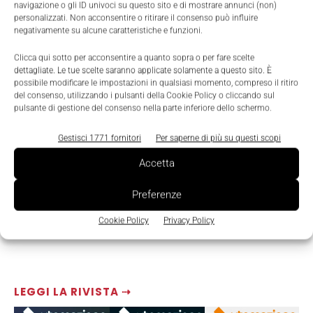
navigazione o gli ID univoci su questo sito e di mostrare annunci (non)
personalizzati. Non acconsentire o ritirare il consenso può influire
TAGS
CEI
Data Center
industriale
Medicale
Seminario
Socomec
negativamente su alcune caratteristiche e funzioni.
Clicca qui sotto per acconsentire a quanto sopra o per fare scelte
dettagliate. Le tue scelte saranno applicate solamente a questo sito. È
possibile modificare le impostazioni in qualsiasi momento, compreso il ritiro
del consenso, utilizzando i pulsanti della Cookie Policy o cliccando sul
pulsante di gestione del consenso nella parte inferiore dello schermo.
Gestisci 1771 fornitori
Per saperne di più su questi scopi
Accetta
Preferenze
Cookie Policy
Privacy Policy
LEGGI LA RIVISTA ⇢