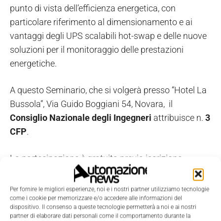
punto di vista dell’efficienza energetica, con
particolare riferimento al dimensionamento e ai
vantaggi degli UPS scalabili hot-swap e delle nuove
soluzioni per il monitoraggio delle prestazioni
energetiche.
A questo Seminario, che si volgerà presso “Hotel La
Bussola”, Via Guido Boggiani 54, Novara, il
Consiglio Nazionale degli Ingegneri
attribuisce n.
3
CFP
.
La partecipazione è gratuita previa iscrizione
obbligatoria fino ad esaurimento posti. È possibile
iscriversi online compilando la scheda dal sito CEI
Per fornire le migliori esperienze, noi e i nostri partner utilizziamo tecnologie
www.ceinorme.it
entro il 25 settembre 2017.
come i cookie per memorizzare e/o accedere alle informazioni del
dispositivo. Il consenso a queste tecnologie permetterà a noi e ai nostri
partner di elaborare dati personali come il comportamento durante la