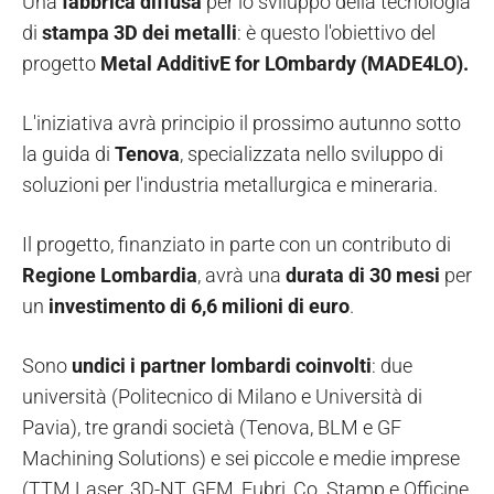
Una
fabbrica diffusa
per lo sviluppo della tecnologia
di
stampa 3D dei metalli
: è questo l'obiettivo del
progetto
Metal AdditivE for LOmbardy (MADE4LO).
L'iniziativa avrà principio il prossimo autunno sotto
la guida di
Tenova
, specializzata nello sviluppo di
soluzioni per l'industria metallurgica e mineraria.
Il progetto, finanziato in parte con un contributo di
Regione Lombardia
, avrà una
durata di 30 mesi
per
un
investimento di 6,6 milioni di euro
.
Sono
undici i partner lombardi coinvolti
: due
università (Politecnico di Milano e Università di
Pavia), tre grandi società (Tenova, BLM e GF
Machining Solutions) e sei piccole e medie imprese
(TTM Laser, 3D-NT, GFM, Fubri, Co. Stamp e Officine