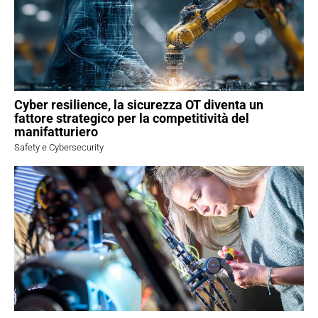
Cyber resilience, la sicurezza OT diventa un
fattore strategico per la competitività del
manifatturiero
Safety e Cybersecurity