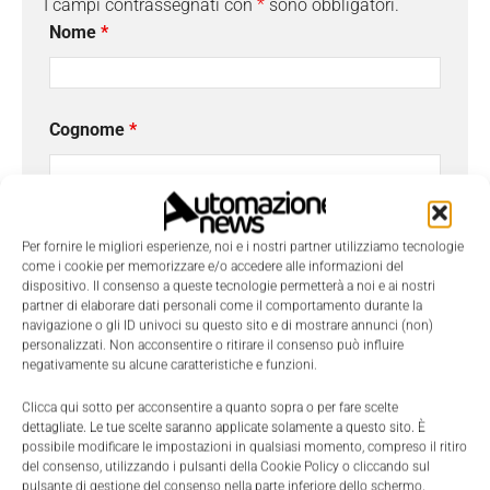
I campi contrassegnati con
*
sono obbligatori.
Nome
*
Cognome
*
Email
*
Per fornire le migliori esperienze, noi e i nostri partner utilizziamo tecnologie
come i cookie per memorizzare e/o accedere alle informazioni del
dispositivo. Il consenso a queste tecnologie permetterà a noi e ai nostri
partner di elaborare dati personali come il comportamento durante la
Azienda
navigazione o gli ID univoci su questo sito e di mostrare annunci (non)
personalizzati. Non acconsentire o ritirare il consenso può influire
negativamente su alcune caratteristiche e funzioni.
Clicca qui sotto per acconsentire a quanto sopra o per fare scelte
Telefono
dettagliate. Le tue scelte saranno applicate solamente a questo sito. È
possibile modificare le impostazioni in qualsiasi momento, compreso il ritiro
del consenso, utilizzando i pulsanti della Cookie Policy o cliccando sul
pulsante di gestione del consenso nella parte inferiore dello schermo.