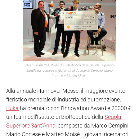
Il team team dell'Istituto di BioRobotica della Scuola Superiore
Sant'Anna, composto (da sinistra) da Marco Cempini, Mario
Cortese e Matteo Moisè.
Alla annuale Hannover Messe, il maggiore evento
fieristico mondiale di industria ed automazione,
Kuka
ha premiato con l'Innovation Award e 20000 €
un team dell'Istituto di BioRobotica della
Scuola
Superiore Sant'Anna
, composto da Marco Cempini,
Mario Cortese e Matteo Moisè. I giovani ricercatori