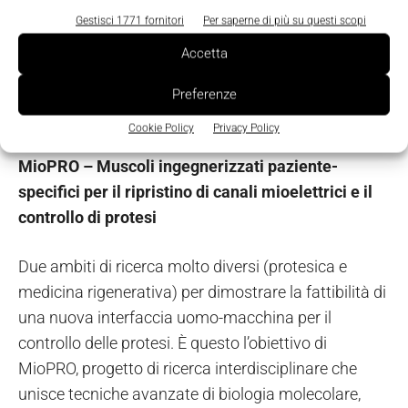
paziente con lesione del plesso brachiale attraverso
Gestisci 1771 fornitori
Per saperne di più su questi scopi
l’ortesi, a partire dal complesso di informazioni
Accetta
sull’attività elettrica dei muscoli agonisti e
antagonisti collezionato su una popolazione di
Preferenze
soggetti sani”.
Cookie Policy
Privacy Policy
MioPRO – Muscoli ingegnerizzati paziente-
specifici per il ripristino di canali mioelettrici e il
controllo di protesi
Due ambiti di ricerca molto diversi (protesica e
medicina rigenerativa) per dimostrare la fattibilità di
una nuova interfaccia uomo-macchina per il
controllo delle protesi. È questo l’obiettivo di
MioPRO, progetto di ricerca interdisciplinare che
unisce tecniche avanzate di biologia molecolare,