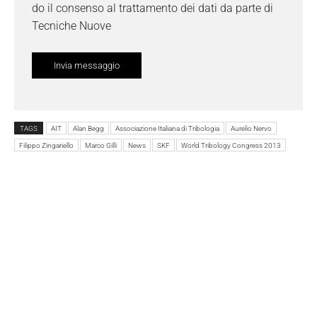
do il consenso al trattamento dei dati da parte di
Tecniche Nuove
TAGS
AIT
Alan Begg
Associazione Italiana di Tribologia
Aurelio Nervo
Filippo Zingariello
Marco Gilli
News
SKF
World Tribology Congress 2013