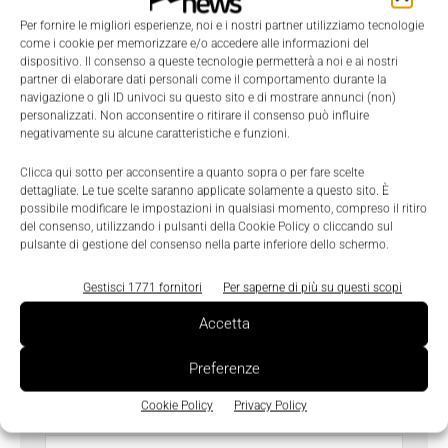
Richiedi maggiori informazioni
Per fornire le migliori esperienze, noi e i nostri partner utilizziamo tecnologie
I campi contrassegnati con
*
sono obbligatori.
come i cookie per memorizzare e/o accedere alle informazioni del
Nome
*
dispositivo. Il consenso a queste tecnologie permetterà a noi e ai nostri
partner di elaborare dati personali come il comportamento durante la
navigazione o gli ID univoci su questo sito e di mostrare annunci (non)
personalizzati. Non acconsentire o ritirare il consenso può influire
negativamente su alcune caratteristiche e funzioni.
Cognome
*
Clicca qui sotto per acconsentire a quanto sopra o per fare scelte
dettagliate. Le tue scelte saranno applicate solamente a questo sito. È
possibile modificare le impostazioni in qualsiasi momento, compreso il ritiro
del consenso, utilizzando i pulsanti della Cookie Policy o cliccando sul
Email
*
pulsante di gestione del consenso nella parte inferiore dello schermo.
Gestisci 1771 fornitori
Per saperne di più su questi scopi
Azienda
Accetta
Preferenze
Cookie Policy
Privacy Policy
Telefono