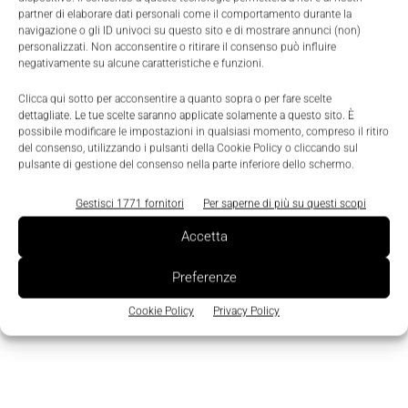
partner di elaborare dati personali come il comportamento durante la
potenza e affidabilità del mercato dei processi
navigazione o gli ID univoci su questo sito e di mostrare annunci (non)
industriali.
personalizzati. Non acconsentire o ritirare il consenso può influire
negativamente su alcune caratteristiche e funzioni.
TAGS
wireless
Clicca qui sotto per acconsentire a quanto sopra o per fare scelte
dettagliate. Le tue scelte saranno applicate solamente a questo sito. È
possibile modificare le impostazioni in qualsiasi momento, compreso il ritiro
del consenso, utilizzando i pulsanti della Cookie Policy o cliccando sul
pulsante di gestione del consenso nella parte inferiore dello schermo.
Gestisci 1771 fornitori
Per saperne di più su questi scopi
Accetta
Preferenze
Cookie Policy
Privacy Policy