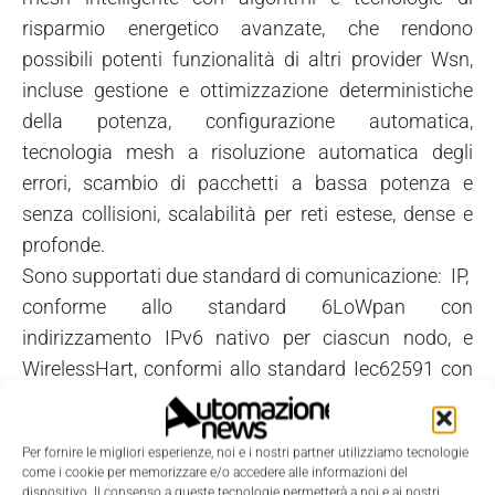
risparmio energetico avanzate, che rendono
possibili potenti funzionalità di altri provider Wsn,
incluse gestione e ottimizzazione deterministiche
della potenza, configurazione automatica,
tecnologia mesh a risoluzione automatica degli
errori, scambio di pacchetti a bassa potenza e
senza collisioni, scalabilità per reti estese, dense e
profonde.
Sono supportati due standard di comunicazione: IP,
conforme allo standard 6LoWpan con
indirizzamento IPv6 nativo per ciascun nodo, e
WirelessHart, conformi allo standard Iec62591 con
durata della batteria raddoppiata rispetto alla
versione precedente.
Per fornire le migliori esperienze, noi e i nostri partner utilizziamo tecnologie
SmartMesh WirelessHart, in particolare, è stato
come i cookie per memorizzare e/o accedere alle informazioni del
fabbricato per soddisfare i requisiti di bassa
dispositivo. Il consenso a queste tecnologie permetterà a noi e ai nostri