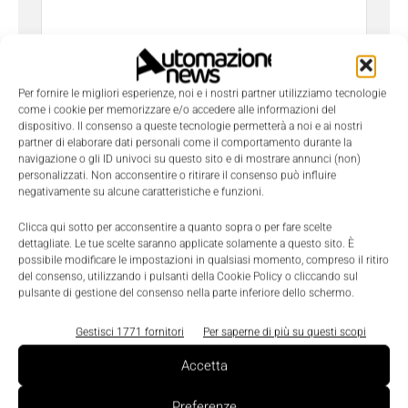
Per fornire le migliori esperienze, noi e i nostri partner utilizziamo tecnologie
come i cookie per memorizzare e/o accedere alle informazioni del
dispositivo. Il consenso a queste tecnologie permetterà a noi e ai nostri
partner di elaborare dati personali come il comportamento durante la
Ho letto e compreso l'
Informativa sulla Privacy
e
navigazione o gli ID univoci su questo sito e di mostrare annunci (non)
do il consenso al trattamento dei dati da parte di
personalizzati. Non acconsentire o ritirare il consenso può influire
Tecniche Nuove
negativamente su alcune caratteristiche e funzioni.
Clicca qui sotto per acconsentire a quanto sopra o per fare scelte
dettagliate. Le tue scelte saranno applicate solamente a questo sito. È
possibile modificare le impostazioni in qualsiasi momento, compreso il ritiro
del consenso, utilizzando i pulsanti della Cookie Policy o cliccando sul
pulsante di gestione del consenso nella parte inferiore dello schermo.
TAGS
Datalogic
Reader
Gestisci 1771 fornitori
Per saperne di più su questi scopi
Accetta
Preferenze