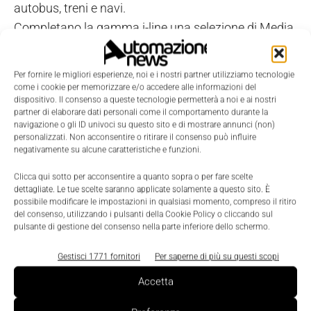
autobus, treni e navi.
Completano la gamma i-line una selezione di Media
Converter Ethernet. Il convertitore Mci-211G
10/100/100TX in fibra ottica Gigabit e il ricevitore
Per fornire le migliori esperienze, noi e i nostri partner utilizziamo tecnologie
hot-swap Small Form-factor Plugable (Sfp)
come i cookie per memorizzare e/o accedere alle informazioni del
dispositivo. Il consenso a queste tecnologie permetterà a noi e ai nostri
consentono all'unità di funzionare su quasi
partner di elaborare dati personali come il comportamento durante la
qualunque tipo di fibra e a distanza supportata da
navigazione o gli ID univoci su questo sito e di mostrare annunci (non)
personalizzati. Non acconsentire o ritirare il consenso può influire
Sfp. Il modello Mci-422 non è solo un convertitore a
negativamente su alcune caratteristiche e funzioni.
2 canali Rj45 in fibra, ma anche uno switch Fast
Clicca qui sotto per acconsentire a quanto sopra o per fare scelte
Ethernet compatto a 4 porte 10/100 Mbts. L'unità è
dettagliate. Le tue scelte saranno applicate solamente a questo sito. È
configurabile tramite semplici Dip switch. Il
possibile modificare le impostazioni in qualsiasi momento, compreso il ritiro
del consenso, utilizzando i pulsanti della Cookie Policy o cliccando sul
dispositivo supporta fibra ottica multimode o
pulsante di gestione del consenso nella parte inferiore dello schermo.
singlemode.
Gestisci 1771 fornitori
Per saperne di più su questi scopi
Accetta