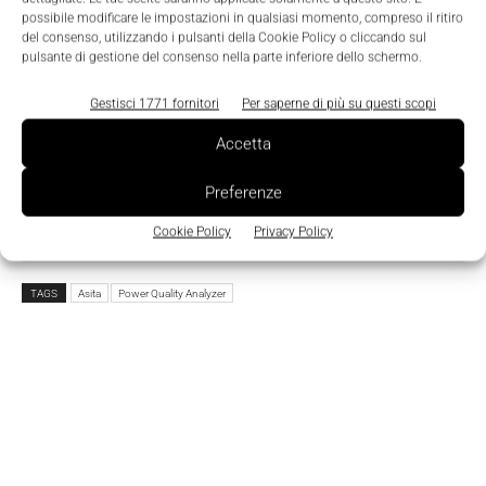
possibile modificare le impostazioni in qualsiasi momento, compreso il ritiro
del consenso, utilizzando i pulsanti della Cookie Policy o cliccando sul
pulsante di gestione del consenso nella parte inferiore dello schermo.
Ho letto e compreso l'
Informativa sulla Privacy
e
do il consenso al trattamento dei dati da parte di
Gestisci 1771 fornitori
Per saperne di più su questi scopi
Tecniche Nuove
Accetta
Preferenze
Cookie Policy
Privacy Policy
TAGS
Asita
Power Quality Analyzer