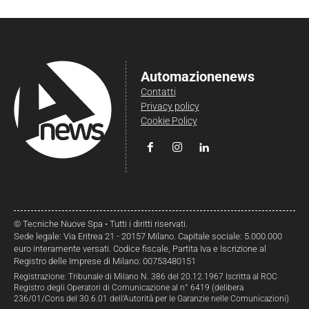
Automazionenews
Contatti
Privacy policy
Cookie Policy
© Tecniche Nuove Spa • Tutti i diritti riservati.
Sede legale: Via Eritrea 21 - 20157 Milano. Capitale sociale: 5.000.000
euro interamente versati. Codice fiscale, Partita Iva e Iscrizione al
Registro delle Imprese di Milano: 00753480151
Registrazione: Tribunale di Milano N. 386 del 20.12.1967 Iscritta al ROC
Registro degli Operatori di Comunicazione al n° 6419 (delibera
236/01/Cons del 30.6.01 dell’Autorità per le Garanzie nelle Comunicazioni)