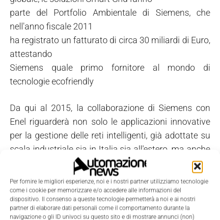
parte del Portfolio Ambientale di Siemens, che
nell'anno fiscale 2011
ha registrato un fatturato di circa 30 miliardi di Euro,
attestando
Siemens quale primo fornitore al mondo di
tecnologie ecofriendly
Da qui al 2015, la collaborazione di Siemens con
Enel riguarderà non solo le applicazioni innovative
per la gestione delle reti intelligenti, già adottate su
scala industriale sia in Italia sia all'estero, ma anche
attività di ricerca realizzata in Italia per lo sviluppo di
soluzioni pionieristiche, che consentiranno al nostro
Per fornire le migliori esperienze, noi e i nostri partner utilizziamo tecnologie
sistema elettrico di aumentare il gap tecnologico
come i cookie per memorizzare e/o accedere alle informazioni del
dispositivo. Il consenso a queste tecnologie permetterà a noi e ai nostri
che già oggi lo differenzia su scala mondiale.
partner di elaborare dati personali come il comportamento durante la
navigazione o gli ID univoci su questo sito e di mostrare annunci (non)