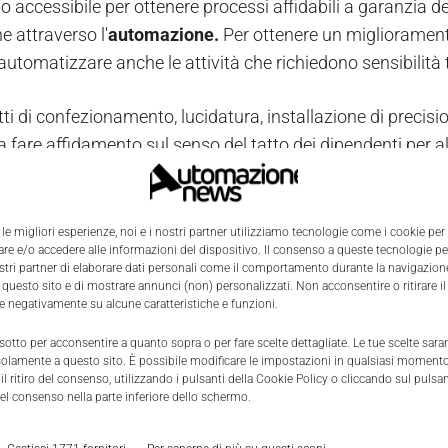
accessibile per ottenere processi affidabili a garanzia dell
e attraverso l'
automazione.
Per ottenere un miglioramento
automatizzare anche le attività che richiedono sensibilità t
tti di confezionamento, lucidatura, installazione di precisio
a fare affidamento sul senso del tatto dei dipendenti per 
 regola in molti campi della produzione industriale.
in passato, in certi casi, l'automazione è stata presa in c
 le migliori esperienze, noi e i nostri partner utilizziamo tecnologie come i cookie per
e e/o accedere alle informazioni del dispositivo. Il consenso a queste tecnologie p
strate in grado di svolgere compiti così complessi. I robot
ostri partner di elaborare dati personali come il comportamento durante la navigazione
delicati, reagire all’irregolarità dei pezzi o agire in ambien
 questo sito e di mostrare annunci (non) personalizzati. Non acconsentire o ritirare 
re negativamente su alcune caratteristiche e funzioni.
o, le grandi aziende hanno risolto il problema spostando le
 sotto per acconsentire a quanto sopra o per fare scelte dettagliate. Le tue scelte sar
solamente a questo sito. È possibile modificare le impostazioni in qualsiasi momento
 o in via di sviluppo, mentre le piccole imprese, con costi 
l ritiro del consenso, utilizzando i pulsanti della Cookie Policy o cliccando sul pulsan
duzione manuale, non hanno avuto quasi nessuna possibili
el consenso nella parte inferiore dello schermo.
niforme nella produzione senza alzare i costi era semplic