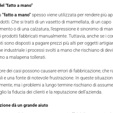
del "fatto a mano"
ta
"fatto a mano"
spesso viene utilizzata per rendere più app
dotti. Che si tratti di un vasetto di marmellata, di un capo
amento o di una calzatura, l’espressione è sinonimo di mar
ui prodotti fabbricati manualmente. Tuttavia, anche se i c
ti sono disposti a pagare prezzi più alti per oggetti artigian
 industriale i processi svolti a mano che rischiano di devi
o a malapena tollerati.
re dei casi possono causare errori di fabbricazione, che ra
ali e una fonte di notevole frustrazione. In queste situaz
ente, ma i problemi a lungo termine rischiano di assume
lio la fiducia dei clienti e la reputazione dell'azienda.
zione dà un grande aiuto