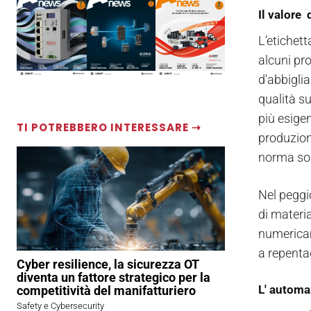
Il valore 
L’etichet
alcuni pro
d'abbigli
qualità s
più esigen
TI POTREBBERO INTERESSARE ⇢
produzione
norma son
Nel peggio
di materi
numericam
a repentag
Cyber resilience, la sicurezza OT
diventa un fattore strategico per la
L' automa
competitività del manifatturiero
Safety e Cybersecurity