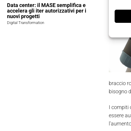
agguerrita
Data center: il MASE semplifica e
accelera gli iter autorizzativi per i
nuovi progetti
Digital Transformation
braccio r
bisogno d
I compiti 
essere au
l'aumento