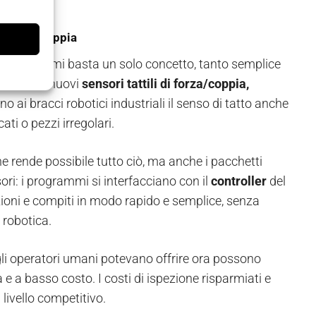
 di forza/coppia
esti problemi basta un solo concetto, tanto semplice
l tatto. I nuovi
sensori tattili di forza/coppia,
o ai bracci robotici industriali il senso di tatto anche
ati o pezzi irregolari.
e rende possibile tutto ciò, ma anche i pacchetti
sori: i programmi si interfacciano con il
controller
del
zioni e compiti in modo rapido e semplice, senza
robotica.
 gli operatori umani potevano offrire ora possono
 a basso costo. I costi di ispezione risparmiati e
livello competitivo.