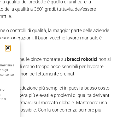
a qualità del prodotto è quello di unificare la
 della qualità a 360° gradi, tuttavia, dev’essere
attile.
ne o controlli di qualità, la maggior parte delle aziende
alcune operazioni. Il buon vecchio lavoro manuale è
onsiderazione, le pinze montate su
bracci robotici
non si
ermetterà a
 industriali erano troppo poco sensibili per lavorare
 o gli ID
ti produttivi non perfettamente ordinati.
il consenso
 fasi di produzione più semplici in paesi a basso costo
anno
,
di manodopera più elevati e problemi di qualità derivanti
te di
tà di affermarsi sul mercato globale. Mantenere una
emente impossibile. Con la concorrenza sempre più