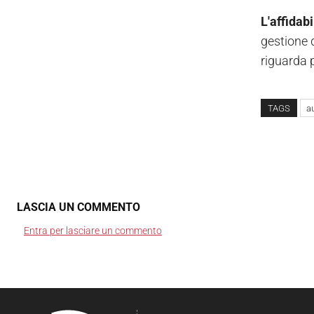
L'affidab
gestione d
riguarda p
TAGS
a
LASCIA UN COMMENTO
Entra per lasciare un commento