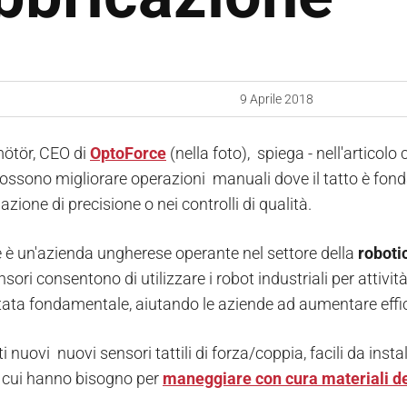
9 Aprile 2018
ötör, CEO di
OptoForce
(nella foto), spiega - nell'articol
ossono migliorare operazioni manuali dove il tatto è fon
llazione di precisione o nei controlli di qualità.
 è un'azienda ungherese operante nel settore della
roboti
nsori consentono di utilizzare i robot industriali per attivi
ata fondamentale, aiutando le aziende ad aumentare efficie
 nuovi nuovi sensori tattili di forza/coppia, facili da install
di cui hanno bisogno per
maneggiare con cura materiali de