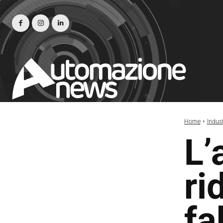
Home
Indust
L’
ri
fa