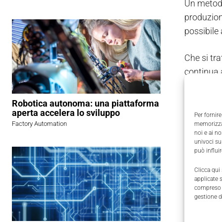
Un metodo 
produzion
possibile 
Che si tra
continua 
ancora la
Robotica autonoma: una piattaforma
Anche se 
aperta accelera lo sviluppo
Per fornire
Factory Automation
memorizzar
sono dimo
noi e ai n
materiali 
univoci su
può influi
In passat
Clicca qui
applicate 
del lavoro
compreso i
dalla pro
gestione d
qualità u