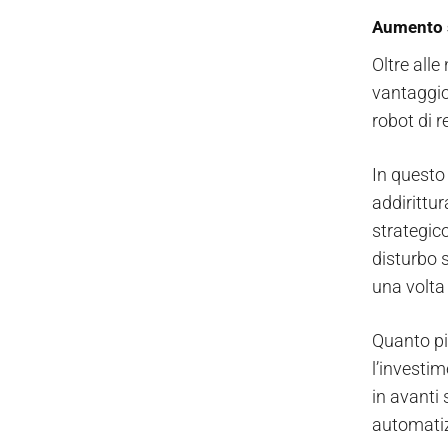
Aumento s
Oltre alle
vantaggio 
robot di 
In quest
addirittu
strategico
disturbo 
una volta 
Quanto pi
l’investim
in avanti 
automatiz