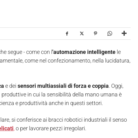
o che segue - come con l
'automazione intelligente
le
damentale, come nel confezionamento, nella lucidatura,
ca
e dei
sensori multiassiali di forza e coppia
. Oggi,
tà produttive in cui la sensibilità della mano umana è
nza e produttività anche in questi settori.
are, si conferisce ai bracci robotici industriali il senso
licati
,
o per lavorare pezzi irregolari.