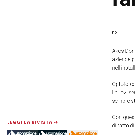
nb
Ákos Döm
aziende p
nell'insta
Optoforce
i nuovi se
sempre st
Con questi
LEGGI LA RIVISTA ⇢
di tatto 