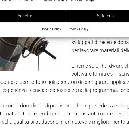
 sul mercato, la situazione era davvero difficile.
Gestisci 1771 fornitori
Per saperne di più su questi scopi
Il tatto dei sensori tattili
Accetta
Preferenze
Tuttavia, per risolvere qu
Cookie Policy
Privacy Policy
quanto geniale: il senso de
sviluppati di recente donan
per lavorare materiali delic
E non è solo l'hardware ch
software forniti con i sen
obotico e permettono agli operatori di configurare applica
i esperienza tecnica o conoscenze nella programmazione 
che richiedono livelli di precisione che in precedenza solo
tomatizzati, ottenendo una qualità costantemente elevata e
 della qualità si traducono in un notevole miglioramento a 