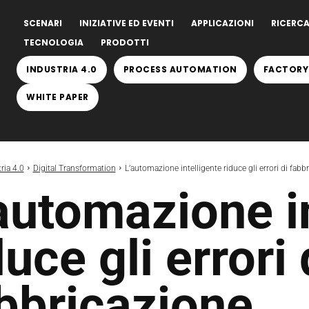
SCENARI
INIZIATIVE ED EVENTI
APPLICAZIONI
RICERCA
TECNOLOGIA
PRODOTTI
INDUSTRIA 4.0
PROCESS AUTOMATION
FACTORY
WHITE PAPER
ria 4.0
Digital Transformation
L’automazione intelligente riduce gli errori di fab
automazione in
duce gli errori 
bbricazione