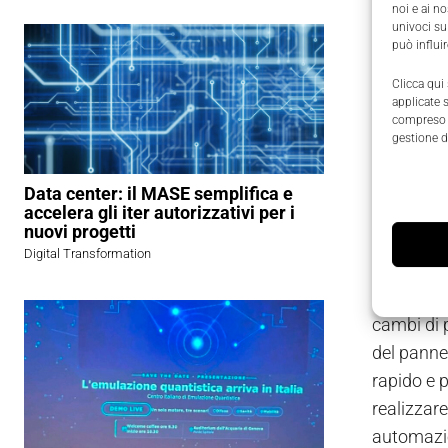
noi e ai n
e dal pann
univoci su
macchina”
può influi
ultrasuoni
Clicca qui
intername
applicate 
compreso i
conseguent
gestione d
tra 6 e 3
Zapparoli.
Data center: il MASE semplifica e
da applica
accelera gli iter autorizzativi per i
nuovi progetti
prosegue 
Digital Transformation
integrator
permesso 
cambi di 
del pannel
rapido e p
realizzare
automazio