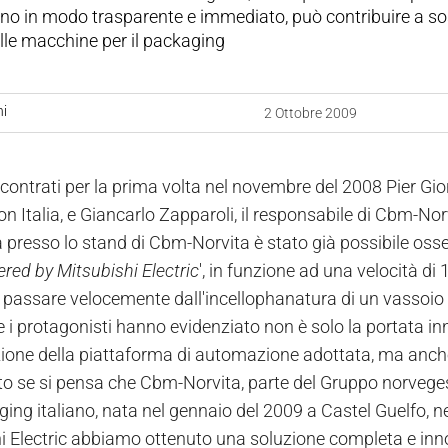
 in modo trasparente e immediato, può contribuire a sosten
lle macchine per il packaging
ni
2 Ottobre 2009
ncontrati per la prima volta nel novembre del 2008 Pier Gio
 Italia, e Giancarlo Zapparoli, il responsabile di Cbm-Norv
 presso lo stand di Cbm-Norvita è stato già possibile os
red by Mitsubishi Electric
', in funzione ad una velocità d
 passare velocemente dall'incellophanatura di un vassoio di
 i protagonisti hanno evidenziato non è solo la portata inno
zione della piattaforma di automazione adottata, ma anche 
to se si pensa che Cbm-Norvita, parte del Gruppo norvege
ging italiano, nata nel gennaio del 2009 a Castel Guelfo, n
i Electric abbiamo ottenuto una soluzione completa e inn