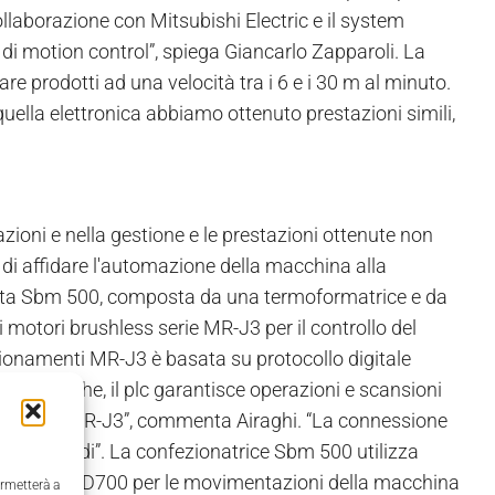
laborazione con Mitsubishi Electric e il system
e di motion control”, spiega Giancarlo Zapparoli. La
e prodotti ad una velocità tra i 6 e i 30 m al minuto.
uella elettronica abbiamo ottenuto prestazioni simili,
razioni e nella gestione e le prestazioni ottenute non
 di affidare l'automazione della macchina alla
rvita Sbm 500, composta da una termoformatrice e da
di motori brushless serie MR-J3 per il controllo del
zionamenti MR-J3 è basata su protocollo digitale
iche tecniche, il plc garantisce operazioni e scansioni
ti i motori MR-J3”, commenta Airaghi. “La connessione
empi rapidi”. La confezionatrice Sbm 500 utilizza
ter serie FR-D700 per le movimentazioni della macchina
ermetterà a