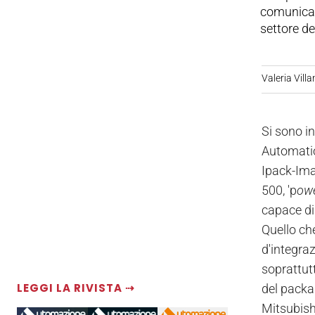
comunicano
settore de
Valeria Villa
Si sono i
Automation
Ipack-Ima
500, 'p
owe
capace di
Quello che
d'integra
soprattut
LEGGI LA RIVISTA ⇢
del packa
Mitsubish