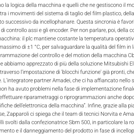
o la logica della macchina e quelli che ne gestiscono il m
tra i movimenti del sistema di taglio del film plastico, dell
to successivo da incellophanare. Questa sincronia è favorita
di controllo assi e gli encoder. Per non parlare, poi, della c
acchina: il plc mantiene costante la temperatura operativa
 massimo di ±1 °C, per salvaguardare la qualità del film in
grammazione del controllo e del motion della macchina Cb
e abbiamo apprezzato di più della soluzione Mitsubishi Elec
traverso l'impostazione di 'blocchi funzione' già pronti, c
. L'integratore partner Amadei, che ci ha affiancato nello
 non ha avuto problemi nella fase di implementazione finale
effettuare riparametraggi o riprogrammazioni anche dopo 
fiche dell'elettronica della macchina”. Infine, grazie alla
, Zapparoli ci spiega che il team di tecnici Norvita e Amad
i svolti dalla confezionatrice Sbm 500, in particolare la rot
mento e il danneggiamento del prodotto in fase di incello