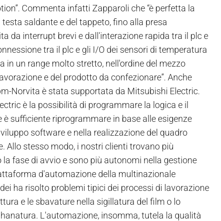
otion”. Commenta infatti Zapparoli che “è perfetta la
a testa saldante e del tappeto, fino alla presa
 da interrupt brevi e dall'interazione rapida tra il plc e
onnessione tra il plc e gli I/O dei sensori di temperatura
 in un range molto stretto, nell'ordine del mezzo
 lavorazione e del prodotto da confezionare”. Anche
m-Norvita è stata supportata da Mitsubishi Electric.
tric è la possibilità di programmare la logica e il
he è sufficiente riprogrammare in base alle esigenze
 sviluppo software e nella realizzazione del quadro
. Allo stesso modo, i nostri clienti trovano più
la fase di avvio e sono più autonomi nella gestione
 piattaforma d'automazione della multinazionale
ei ha risolto problemi tipici dei processi di lavorazione
tura e le sbavature nella sigillatura del film o lo
phanatura. L'automazione, insomma, tutela la qualità