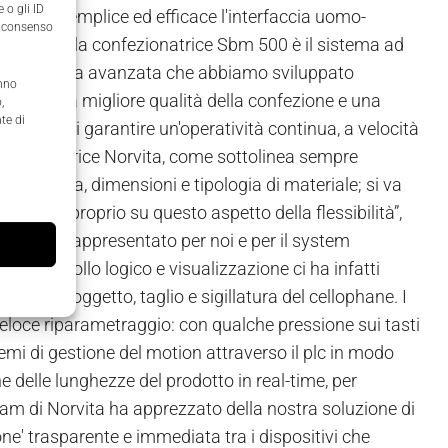
 o gli ID
, “rende semplice ed efficace l'interfaccia uomo-
il consenso
llophane della confezionatrice Sbm 500 è il sistema ad
 di una ricerca avanzata che abbiamo sviluppato
anno
tico, una migliore qualità della confezione e una
,
te di
 permette di garantire un'operatività continua, a velocità
 confezionatrice Norvita, come sottolinea sempre
 per forma, dimensioni e tipologia di materiale; si va
utticolo. E proprio su questo aspetto della flessibilità”,
ctric ha rappresentato per noi e per il system
n, controllo logico e visualizzazione ci ha infatti
e dell'oggetto, taglio e sigillatura del cellophane. I
veloce riparametraggio: con qualche pressione sui tasti
temi di gestione del motion attraverso il plc in modo
ne delle lunghezze del prodotto in real-time, per
team di Norvita ha apprezzato della nostra soluzione di
e' trasparente e immediata tra i dispositivi che