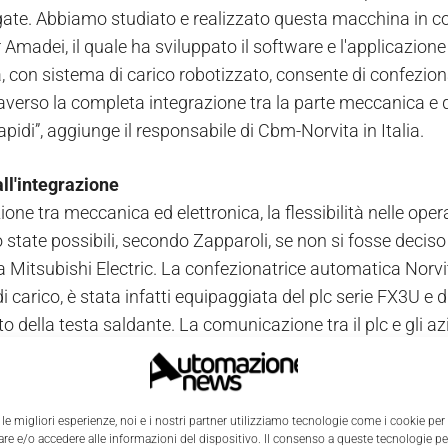
te. Abbiamo studiato e realizzato questa macchina in col
 Amadei, il quale ha sviluppato il software e l'applicazion
 con sistema di carico robotizzato, consente di confezionar
raverso la completa integrazione tra la parte meccanica e q
apidi”, aggiunge il responsabile di Cbm-Norvita in Italia.
all'integrazione
ione tra meccanica ed elettronica, la flessibilità nelle ope
 state possibili, secondo Zapparoli, se non si fosse deciso
a Mitsubishi Electric. La confezionatrice automatica No
i carico, è stata infatti equipaggiata del plc serie FX3U e 
 della testa saldante. La comunicazione tra il plc e gli a
, sempre di Mitsubishi Electric. “Grazie alle sue caratterist
r un eccellente controllo degli assi, sui quali sono presen
elocità consente invece operazioni di confezionamento in t
 le migliori esperienze, noi e i nostri partner utilizziamo tecnologie come i cookie per
tori asincroni, ognuno dei quali è gestito dai microinver
e e/o accedere alle informazioni del dispositivo. Il consenso a queste tecnologie p