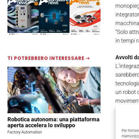
monopiega
integrator
macchina,
“Solo att
in tempi r
Avvolti d
TI POTREBBERO INTERESSARE ⇢
L'integraz
sarebbero
tecnologi
un robot d
movimento
Sscnet III
rapide pe
Robotica autonoma: una piattaforma
aperta accelera lo sviluppo
ad alta v
Per fornire
Factory Automation
cinque mo
memorizzar