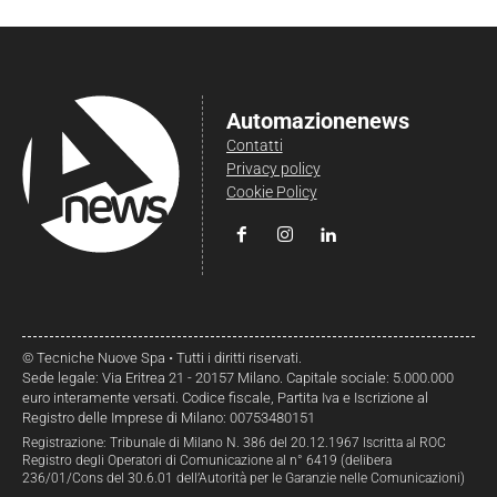
Automazionenews
Contatti
Privacy policy
Cookie Policy
© Tecniche Nuove Spa • Tutti i diritti riservati.
Sede legale: Via Eritrea 21 - 20157 Milano. Capitale sociale: 5.000.000
euro interamente versati. Codice fiscale, Partita Iva e Iscrizione al
Registro delle Imprese di Milano: 00753480151
Registrazione: Tribunale di Milano N. 386 del 20.12.1967 Iscritta al ROC
Registro degli Operatori di Comunicazione al n° 6419 (delibera
236/01/Cons del 30.6.01 dell’Autorità per le Garanzie nelle Comunicazioni)