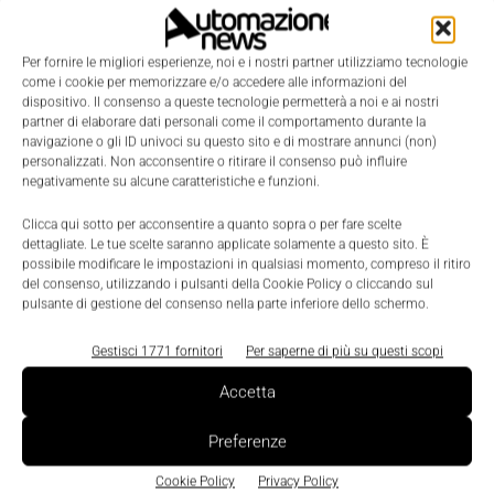
applicazioni di riscaldamento, ventilazione e
condizionamento dell’aria (Hvac). Il software
Per fornire le migliori esperienze, noi e i nostri partner utilizziamo tecnologie
aggiuntivo di Pcs 7 per il telecontrollo, Pcs 7
come i cookie per memorizzare e/o accedere alle informazioni del
dispositivo. Il consenso a queste tecnologie permetterà a noi e ai nostri
Telecontrol, consente ora di sviluppare
partner di elaborare dati personali come il comportamento durante la
configurazioni di sistema gerarchiche, mentre il
navigazione o gli ID univoci su questo sito e di mostrare annunci (non)
personalizzati. Non acconsentire o ritirare il consenso può influire
Route Control, dedicato al trasporto di materiali,
negativamente su alcune caratteristiche e funzioni.
permette la ricerca dei percorsi off-line in modalità
Clicca qui sotto per acconsentire a quanto sopra o per fare scelte
grafica; infine, il Power Control agevola
dettagliate. Le tue scelte saranno applicate solamente a questo sito. È
l’integrazione di interruttori automatici e protezioni
possibile modificare le impostazioni in qualsiasi momento, compreso il ritiro
del consenso, utilizzando i pulsanti della Cookie Policy o cliccando sul
elettriche secondo il protocollo Iec 61850.
pulsante di gestione del consenso nella parte inferiore dello schermo.
Gestisci 1771 fornitori
Per saperne di più su questi scopi
Accetta
Preferenze
Cookie Policy
Privacy Policy