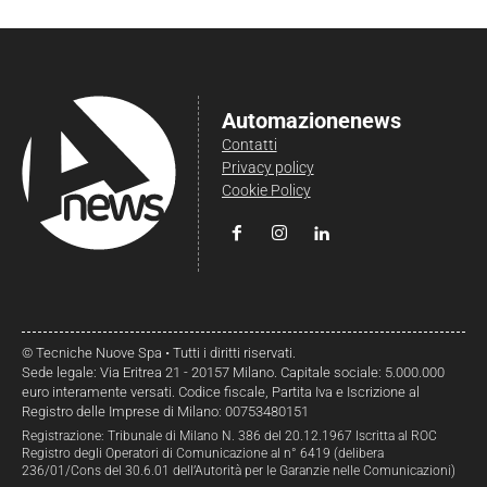
Automazionenews
Contatti
Privacy policy
Cookie Policy
© Tecniche Nuove Spa • Tutti i diritti riservati.
Sede legale: Via Eritrea 21 - 20157 Milano. Capitale sociale: 5.000.000
euro interamente versati. Codice fiscale, Partita Iva e Iscrizione al
Registro delle Imprese di Milano: 00753480151
Registrazione: Tribunale di Milano N. 386 del 20.12.1967 Iscritta al ROC
Registro degli Operatori di Comunicazione al n° 6419 (delibera
236/01/Cons del 30.6.01 dell’Autorità per le Garanzie nelle Comunicazioni)