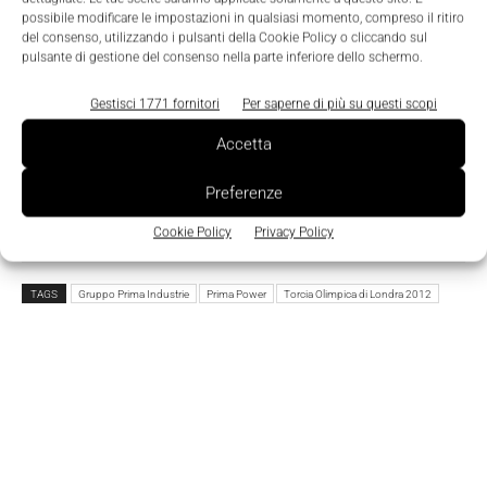
possibile modificare le impostazioni in qualsiasi momento, compreso il ritiro
del consenso, utilizzando i pulsanti della Cookie Policy o cliccando sul
pulsante di gestione del consenso nella parte inferiore dello schermo.
Ho letto e compreso l'
Informativa sulla Privacy
e
do il consenso al trattamento dei dati da parte di
Gestisci 1771 fornitori
Per saperne di più su questi scopi
Tecniche Nuove
Accetta
Preferenze
Cookie Policy
Privacy Policy
TAGS
Gruppo Prima Industrie
Prima Power
Torcia Olimpica di Londra 2012