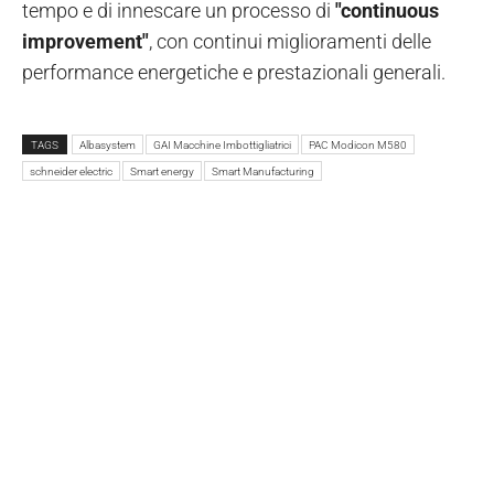
tempo e di innescare un processo di
"continuous
improvement"
, con continui miglioramenti delle
performance energetiche e prestazionali generali.
TAGS
Albasystem
GAI Macchine Imbottigliatrici
PAC Modicon M580
schneider electric
Smart energy
Smart Manufacturing