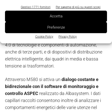
gestione dell’energia associate ad ognuna di esse
Gestisci 1771 fornitori
Per saperne di più su questi scopi
tramite una attenta analisi del ciclo produttivo.
Accetta
Questo è possibile perché i PAC Modicon M580,
Preferenze
nativamente dotati di connettività
Ethernet
e aperti,
Cookie Policy
Privacy Policy
abilitano la piena integrazione in logiche di Industria
4.0 di tecnologie e componenti di automazione,
anche di terze parti, e di dispositivi di distribuzione
elettrica intelligente, dai quadri in media e bassa
tensione ai trasformatori.
Attraverso M580 si attiva un
dialogo costante e
bidirezionale con il software di monitoraggio e
controllo ASPEC
realizzato da Albasystem. I dati
capillari raccolti consentono inoltre di analizzare i
comportamenti energetici delle varie utenze nel