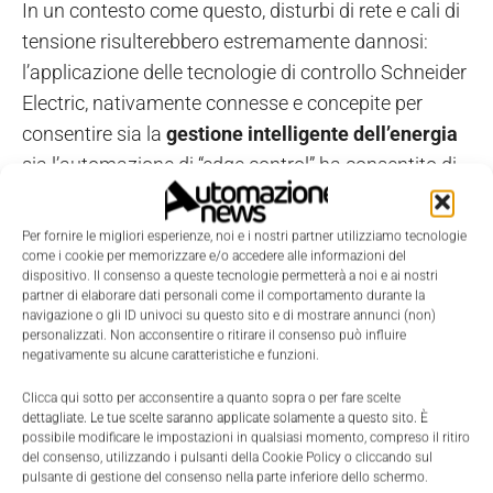
In un contesto come questo, disturbi di rete e cali di
tensione risulterebbero estremamente dannosi:
l’applicazione delle tecnologie di controllo Schneider
Electric, nativamente connesse e concepite per
consentire sia la
gestione intelligente dell’energia
sia l’automazione di “edge control” ha consentito di
ottenere il livello di affidabilità e qualità desiderato.
Per fornire le migliori esperienze, noi e i nostri partner utilizziamo tecnologie
Smart Factory & Smart Energy
come i cookie per memorizzare e/o accedere alle informazioni del
dispositivo. Il consenso a queste tecnologie permetterà a noi e ai nostri
partner di elaborare dati personali come il comportamento durante la
navigazione o gli ID univoci su questo sito e di mostrare annunci (non)
Albasystem ha scelto di adottare un sistema
PAC
personalizzati. Non acconsentire o ritirare il consenso può influire
Modicon M580
di Schneider Electric con
negativamente su alcune caratteristiche e funzioni.
funzionalità di “ridondanza a caldo”: il controller
Clicca qui sotto per acconsentire a quanto sopra o per fare scelte
tiene sempre sotto controllo i dati energetici ed il
dettagliate. Le tue scelte saranno applicate solamente a questo sito. È
possibile modificare le impostazioni in qualsiasi momento, compreso il ritiro
loro comportamento, attivando in tempo reale sulle
del consenso, utilizzando i pulsanti della Cookie Policy o cliccando sul
varie utenze presenti nell’impianto le logiche di
pulsante di gestione del consenso nella parte inferiore dello schermo.