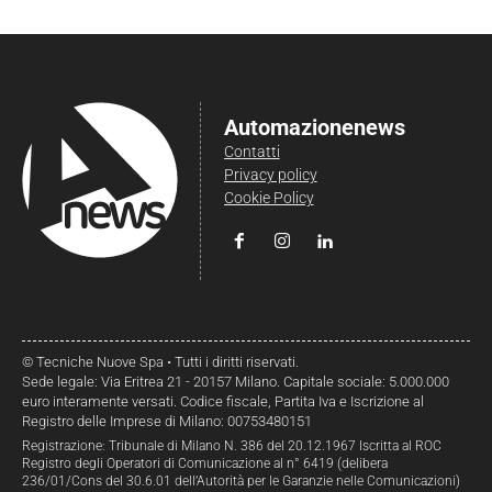
Automazionenews
Contatti
Privacy policy
Cookie Policy
© Tecniche Nuove Spa • Tutti i diritti riservati.
Sede legale: Via Eritrea 21 - 20157 Milano. Capitale sociale: 5.000.000
euro interamente versati. Codice fiscale, Partita Iva e Iscrizione al
Registro delle Imprese di Milano: 00753480151
Registrazione: Tribunale di Milano N. 386 del 20.12.1967 Iscritta al ROC
Registro degli Operatori di Comunicazione al n° 6419 (delibera
236/01/Cons del 30.6.01 dell’Autorità per le Garanzie nelle Comunicazioni)