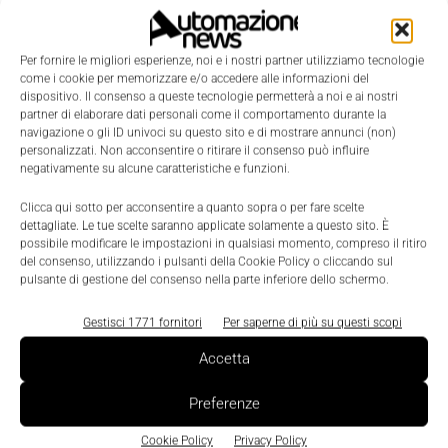
Telefono
Per fornire le migliori esperienze, noi e i nostri partner utilizziamo tecnologie
come i cookie per memorizzare e/o accedere alle informazioni del
dispositivo. Il consenso a queste tecnologie permetterà a noi e ai nostri
partner di elaborare dati personali come il comportamento durante la
navigazione o gli ID univoci su questo sito e di mostrare annunci (non)
Oggetto
personalizzati. Non acconsentire o ritirare il consenso può influire
negativamente su alcune caratteristiche e funzioni.
Clicca qui sotto per acconsentire a quanto sopra o per fare scelte
dettagliate. Le tue scelte saranno applicate solamente a questo sito. È
Messaggio
*
possibile modificare le impostazioni in qualsiasi momento, compreso il ritiro
del consenso, utilizzando i pulsanti della Cookie Policy o cliccando sul
pulsante di gestione del consenso nella parte inferiore dello schermo.
Gestisci 1771 fornitori
Per saperne di più su questi scopi
Accetta
Preferenze
Cookie Policy
Privacy Policy