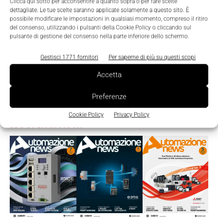
Clicca qui sotto per acconsentire a quanto sopra o per fare scelte
dettagliate. Le tue scelte saranno applicate solamente a questo sito. È
possibile modificare le impostazioni in qualsiasi momento, compreso il ritiro
del consenso, utilizzando i pulsanti della Cookie Policy o cliccando sul
pulsante di gestione del consenso nella parte inferiore dello schermo.
Gestisci 1771 fornitori
Per saperne di più su questi scopi
Accetta
Preferenze
Cookie Policy
Privacy Policy
LEGGI LA RIVISTA ⇢