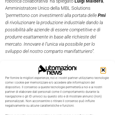
robotica collaborativa"
ha spiegato
Luigi Maldera
,
Amministratore Unico della MBL Solutions
"permettono con investimenti alla portata delle
Pmi
di rivoluzionare la produzione industriale dando la
possibilità alle aziende di essere competitive e di
produrre esattamente in base alle richieste del
mercato. Innovare è l’unica via possibile per lo
sviluppo del nostro comparto manifatturiero”.
TAGS
Agroalimentare
EASY-D ROM
Mbl Solutions
Mitsubishi Electric
PMR SYSTEM
Robotica collaborativa
Rockwell Automation
Per fornire le migliori esperienze, noi e i nostri partner utilizziamo tecnologie
Sistemi di produzione
come i cookie per memorizzare e/o accedere alle informazioni del
dispositivo. Il consenso a queste tecnologie permetterà a noi e ai nostri
partner di elaborare dati personali come il comportamento durante la
navigazione o gli ID univoci su questo sito e di mostrare annunci (non)
personalizzati. Non acconsentire o ritirare il consenso può influire
negativamente su alcune caratteristiche e funzioni.