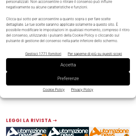
personalizzati. Non acconsentire o ritirare il consenso può influire
TAGS
GF AgieCharmilles
Laser Texturing
negativamente su alcune caratteristiche e funzioni.
Clicca qui sotto per acconsentire a quanto sopra o per fare scelte
dettagliate. Le tue scelte saranno applicate solamente a questo sito. È
possibile modificare le impostazioni in qualsiasi momento, compreso il ritiro
del consenso, utilizzando i pulsanti della Cookie Policy o cliccando sul
pulsante di gestione del consenso nella parte inferiore dello schermo.
Gestisci 1771 fornitori
Per saperne di più su questi scopi
Accetta
Preferenze
Cookie Policy
Privacy Policy
LEGGI LA RIVISTA ⇢