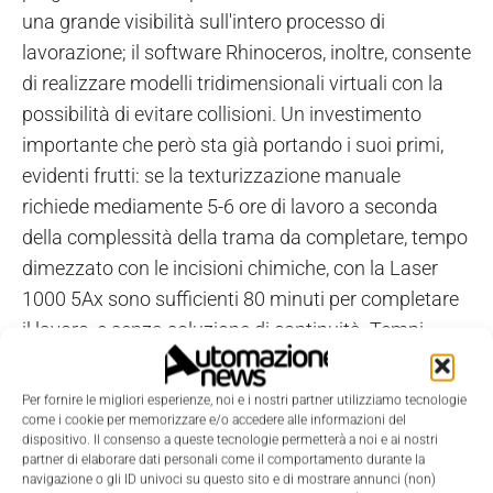
una grande visibilità sull'intero processo di
lavorazione; il software Rhinoceros, inoltre, consente
di realizzare modelli tridimensionali virtuali con la
possibilità di evitare collisioni. Un investimento
importante che però sta già portando i suoi primi,
evidenti frutti: se la texturizzazione manuale
richiede mediamente 5-6 ore di lavoro a seconda
della complessità della trama da completare, tempo
dimezzato con le incisioni chimiche, con la Laser
1000 5Ax sono sufficienti 80 minuti per completare
il lavoro, e senza soluzione di continuità. Tempi
ridotti in maniera sensibile e, grazie ai sei cambio-
pallet in dotazione, il laser può proseguire il lavoro in
Per fornire le migliori esperienze, noi e i nostri partner utilizziamo tecnologie
totale autonomia.
come i cookie per memorizzare e/o accedere alle informazioni del
dispositivo. Il consenso a queste tecnologie permetterà a noi e ai nostri
partner di elaborare dati personali come il comportamento durante la
navigazione o gli ID univoci su questo sito e di mostrare annunci (non)