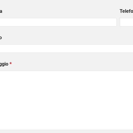
a
Telef
o
ggio
*