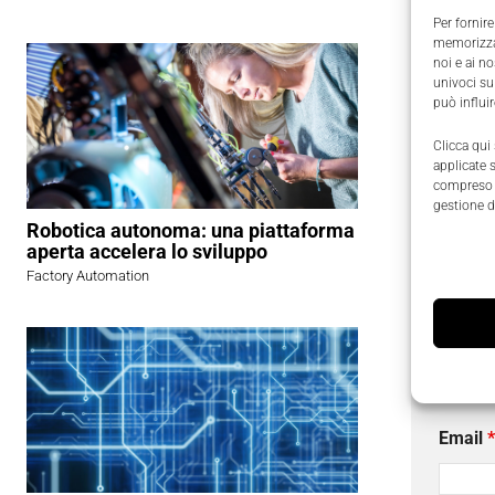
migliorame
Per fornire
memorizzar
modulo A
noi e ai n
ambiente 
univoci su
può influi
applicazio
software 
Clicca qui
applicate 
sotto una
compreso i
la produtt
gestione d
Robotica autonoma: una piattaforma
aperta accelera lo sviluppo
Factory Automation
Richied
I campi
Nome
Email
*