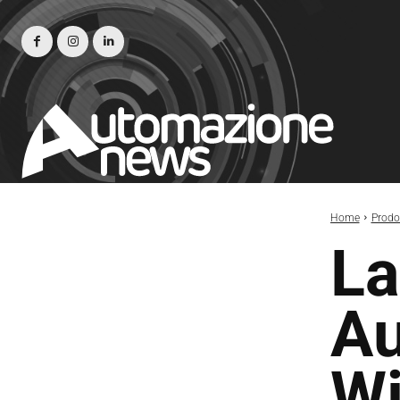
Home
Prodot
La
Au
Wi