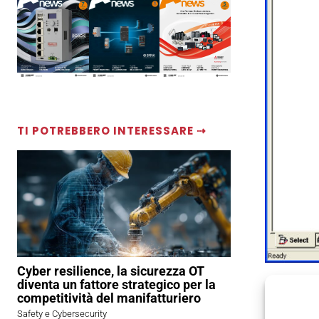
TI POTREBBERO INTERESSARE ⇢
Cyber resilience, la sicurezza OT
diventa un fattore strategico per la
competitività del manifatturiero
La nuova 
Safety e Cybersecurity