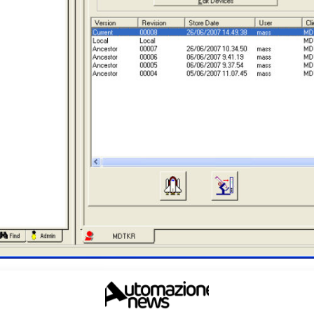
ServiTecno
annuncia la c
versione del software include il supporto per Windows 7 a 