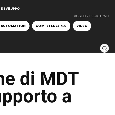
 E SVILUPPO
ACCEDI / REGISTRATI
 AUTOMATION
COMPETENZE 4.0
VIDEO
ne di MDT
pporto a