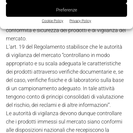
designato quale unico organismo nazionale
Preferenze
autorizzato a svolgere attività di accreditamento dei
soggetti preposti alla certificazione di qualità,
Cookie Policy
Privacy Policy
conformità e sicurezza dei prodotti e di vigilanza del
mercato.
L'art. 19 del Regolamento stabilisce che le autorità
di vigilanza del mercato “controllano in modo
appropriato e su scala adeguata le caratteristiche
dei prodotti attraverso verifiche documentarie e, se
del caso, verifiche fisiche e di laboratorio sulla base
di un campionamento adeguato. In tale attività
tengono conto di principi consolidati di valutazione
del rischio, dei reclami e di altre informazioni”.
Le autorità di vigilanza devono dunque controllare
che i prodotti immessi sul mercato siano conformi
alle disposizioni nazionali che recepiscono la