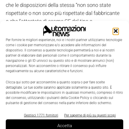
che le disposizioni della stessa “non sono state
rispettate o non sono più rispettate dal fabbricante
o che l'attestato di esame CE del tipo o
l'approvazione del sistema di garanzia qualità totale
non avrebbero dovuto essere rilasciati”, sospendono
Per fornire le migliori esperienze, noi e i nostri partner utilizziamo tecnologie
o ritirano il certificato o l'approvazione o lo
come i cookie per memorizzare e/o accedere alle informazioni del
dispositivo. Il consenso a queste tecnologie permetterà a noi e ai nostri
sottopongono a limitazioni, indicando i motivi
partner di elaborare dati personali come il comportamento durante la
dettagliati, a meno che il rispetto delle disposizioni
navigazione o gli ID univoci su questo sito e di mostrare annunci (non)
personalizzati. Non acconsentire o ritirare il consenso può influire
sia assicurato mediante l'attuazione delle misure
negativamente su alcune caratteristiche e funzioni.
correttive appropriate da parte del fabbricante […]”.
Clicca qui sotto per acconsentire a quanto sopra o per fare scelte
In Italia il Regolamento 765/2008 ha trovato
dettagliate. Le tue scelte saranno applicate solamente a questo sito. È
possibile modificare le impostazioni in qualsiasi momento, compreso il ritiro
attuazione con il decreto interministeriale
del consenso, utilizzando i pulsanti della Cookie Policy o cliccando sul
pubblicato nella Gazzetta Ufficiale del 25 gennaio
pulsante di gestione del consenso nella parte inferiore dello schermo.
2010. Con il decreto pubblicato il 26 gennaio, invece,
Gestisci 1771 fornitori
Per saperne di più su questi scopi
Accredia, ente unico nazionale di accreditamento
nato dalla fusione di Sinal e Sincert, è stato
Accetta