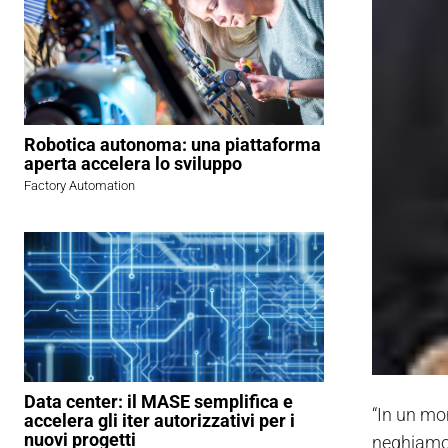
Robotica autonoma: una piattaforma
aperta accelera lo sviluppo
Factory Automation
Data center: il MASE semplifica e
“In un mo
accelera gli iter autorizzativi per i
nuovi progetti
neghiamo c