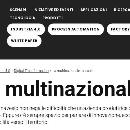
SCENARI
INIZIATIVE ED EVENTI
APPLICAZIONI
RICERCA
TECNOLOGIA
PRODOTTI
INDUSTRIA 4.0
PROCESS AUTOMATION
FACTORY
WHITE PAPER
ria 4.0
Digital Transformation
La multinazionale tascabile
 multinazional
navesio non nega le difficoltà che un’azienda produttrice 
. Eppure c’è sempre spazio per parlare di innovazione, ecce
ità verso il territorio