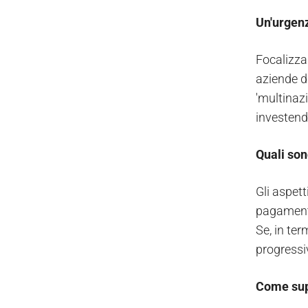
Un'urgen
Focalizzar
aziende di
'multinazi
investendo
Quali son
Gli aspett
pagament
Se, in ter
progressi
Come sup