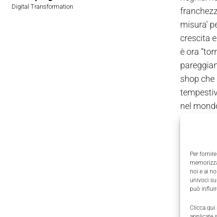
Digital Transformation
franchezz
misura' p
crescita 
è ora “tor
pareggiand
shop che a
tempestiva
nel mondo,
come molt
quote di 
Per fornire
Dopo la f
memorizzar
all'anno 
noi e ai n
univoci su
può influi
Non abbia
Clicca qui
di riscald
applicate 