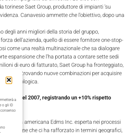
 torinese Saet Group, produttore di impianti 'su
'evidenza. Canavesio ammette che l'obiettivo, dopo una
o degli anni migliori della storia del gruppo,
forza dell'azienda, quello di essere fornitore one-stop-
andosi come una realtà multinazionale che sa dialogare
orte espansione che l'ha portata a contare sette sedi
milioni di euro di fatturato, Saet Group ha fronteggiato,
ca mondiale trovando nuove combinazioni per acquisire
lenza tecnologica.
 fatturato del 2007, registrando un +10% rispetto
ermetterà a
 o gli ID
il consenso
la società americana Edms Inc. esperta nei processi
anno
pra, azione che ci ha rafforzato in termini geografici,
,