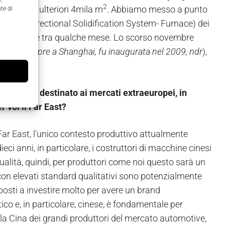
2
 Leinì di ulteriori 4mila m
. Abbiamo messo a punto
te di
io (DSS-Directional Solidification System- Furnace) dei
ufficialmente tra qualche mese. Lo scorso novembre
prima, sempre a Shanghai, fu inaugurata nel 2009, ndr
),
 il 50% è destinato ai mercati extraeuropei, in
 voi il Far East?
Far East, l'unico contesto produttivo attualmente
ci anni, in particolare, i costruttori di macchine cinesi
ualità, quindi, per produttori come noi questo sarà un
 con elevati standard qualitativi sono potenzialmente
sposti a investire molto per avere un brand
co e, in particolare, cinese, è fondamentale per
 è la Cina dei grandi produttori del mercato automotive,