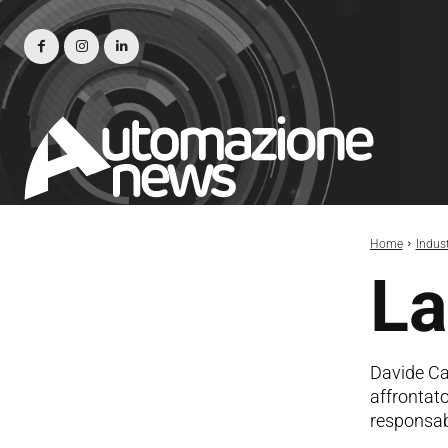
Home
Indust
La
Davide Ca
affrontato
responsabil