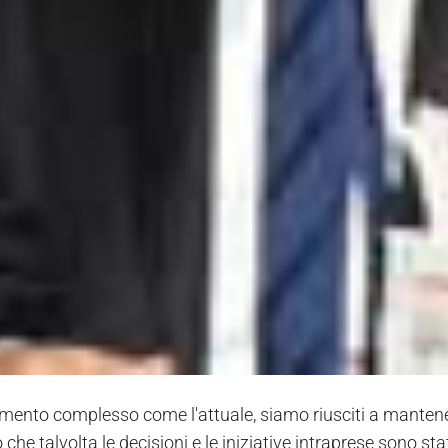
mento complesso come l'attuale, siamo riusciti a mantene
he talvolta le decisioni e le iniziative intraprese sono st