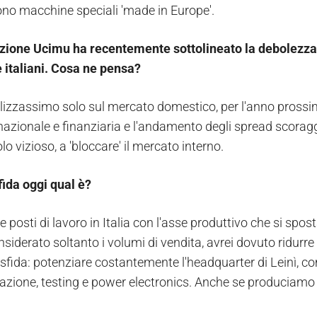
ono macchine speciali 'made in Europe'.
zione Ucimu ha recentemente sottolineato la debolezza d
italiani. Cosa ne pensa?
alizzassimo solo sul mercato domestico, per l'anno pross
rnazionale e finanziaria e l'andamento degli spread scoraggi
olo vizioso, a 'bloccare' il mercato interno.
fida oggi qual è?
 posti di lavoro in Italia con l'asse produttivo che si sp
siderato soltanto i volumi di vendita, avrei dovuto ridurre i
sfida: potenziare costantemente l'headquarter di Leinì, come
tazione, testing e power electronics. Anche se produciamo 