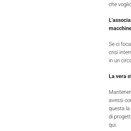
che vogli
L'associa
macchine 
Se ci foc
crisi inte
in un circ
La vera s
Mantenere
avessi con
questa la 
di proget
qui.