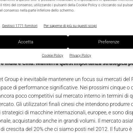
di linea di prodotto. Abbiamo esteso il nostro capannone di
l ritiro del consenso, utilizzando i pulsanti della Cookie Policy o cliccando sul pulsan
el consenso nella parte inferiore dello schermo.
impianto a induzione elettromagnetica per lingotti in silic
solari, destinato al mercato fotovoltaico, che lanceremo 
Gestisci 1771 fornitori
Per saperne di più su questi scopi
oi inaugurato una seconda sede in Cina, a Shanghai (
la 
tabilimento di circa 1.500 m
nel Songjiang District.
2
Accetta
Preferenze
 annualmente il 70% della vostra produzione e, di questo,
Cookie Policy
Privacy Policy
re India e Cina. Manterrà quest'importanza strategica per
aet Group è inevitabile mantenere un focus sui mercati del 
ace di performance significative. Nei prossimi cinque o die
ncora poco competitivi sul mercato interno in termini di q
cato. Gli utilizzatori finali cinesi che intendono produrre
 strategici di macchine internazionali, europee, e sono di
nale, acquistando anche in grandi volumi. Il mercato asiati
o di crescita del 20% che ci siamo posti nel 2012. Il futuro