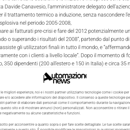
a Davide Canavesio, l'amministratore delegato dell'azienda
er il trattamento termico a induzione, senza nascondere l
esplosiva nel periodo 2005-2008,
nare ai fatturati pre-crisi e fare del 2012 potenzialmente un
o o superando i risultati del 2008”, partendo dal punto di 
ssiste gli utilizzatori finali in tutto il mondo, e “afferm
mente con i clienti a livello locale”. Dopo il momento di f
 350 dipendenti (200 all'estero e 150 in Italia) e circa 35 
i costruttori di macchine, gli effetti della crisi economi
mercato e mantenere alto il livello di innovazione ed eccel
 le migliori esperienze, noi e i nostri partner utilizziamo tecnologie come i cookie per
renata nel 2009, già nel 2011 siete tornati ai risultati di
e e/o accedere alle informazioni del dispositivo. Il consenso a queste tecnologie p
precedente, il 2010. Come avete affrontato la crisi?
ostri partner di elaborare dati personali come il comportamento durante la navigazione
 questo sito e di mostrare annunci (non) personalizzati. Non acconsentire o ritirare 
re negativamente su alcune caratteristiche e funzioni.
mo mai smesso di investire. Nel 2009 abbiamo acquisito 
 sotto per acconsentire a quanto sopra o per fare scelte dettagliate. Le tue scelte sar
o a induzione combinati con le tecniche di pressatura a tem
solamente a questo sito. È possibile modificare le impostazioni in qualsiasi momento