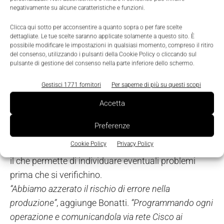
Factory Security, che con i Firewall 5500, le sonde
negativamente su alcune caratteristiche e funzioni.
IPS Sourcefire e Cisco Identity Services Engine
Clicca qui sotto per acconsentire a quanto sopra o per fare scelte
mette la rete del Gruppo e gli stabilimenti al riparo
dettagliate. Le tue scelte saranno applicate solamente a questo sito. È
possibile modificare le impostazioni in qualsiasi momento, compreso il ritiro
da attacchi esterni e interni. Il risultato è una
del consenso, utilizzando i pulsanti della Cookie Policy o cliccando sul
piattaforma che, integrando completamente gli
pulsante di gestione del consenso nella parte inferiore dello schermo.
stabilimenti all’ambiente di rete aziendale in modo
Gestisci 1771 fornitori
Per saperne di più su questi scopi
sicuro, facile da gestire e con alte prestazioni,
Accetta
permette tutta l’automazione degli impianti e, di
conseguenza, favorisce la produttività.
Preferenze
Grazie all’architettura Factory Network Marcegaglia
Cookie Policy
Privacy Policy
ha ottenuto la massima visibilità su tutti gli impianti,
il che permette di individuare eventuali problemi
prima che si verifichino.
“Abbiamo azzerato il rischio di errore nella
produzione”
, aggiunge Bonatti.
“Programmando ogni
operazione e comunicandola via rete Cisco ai