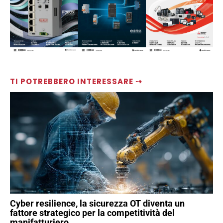
TI POTREBBERO INTERESSARE ⇢
Cyber resilience, la sicurezza OT diventa un
fattore strategico per la competitività del
manifatturiero