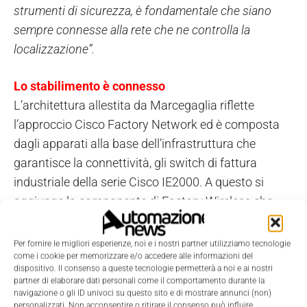
strumenti di sicurezza, è fondamentale che siano
sempre connesse alla rete che ne controlla la
localizzazione”.
Lo stabilimento è connesso
L’architettura allestita da Marcegaglia riflette
l’approccio Cisco Factory Network ed è composta
dagli apparati alla base dell’infrastruttura che
garantisce la connettività, gli switch di fattura
industriale della serie Cisco IE2000. A questo si
aggiunge la componente di Factory Wireless che
porta la connettività in tutti i punti dei stabilimenti, e
comprende Access Point Cisco 1600 e 2700 e
Per fornire le migliori esperienze, noi e i nostri partner utilizziamo tecnologie
controller Wireless 5500, il tutto gestito tramite
come i cookie per memorizzare e/o accedere alle informazioni del
dispositivo. Il consenso a queste tecnologie permetterà a noi e ai nostri
Cisco Prime Infrastructure.
partner di elaborare dati personali come il comportamento durante la
navigazione o gli ID univoci su questo sito e di mostrare annunci (non)
L’infrastruttura è completata dalla componente di
personalizzati. Non acconsentire o ritirare il consenso può influire