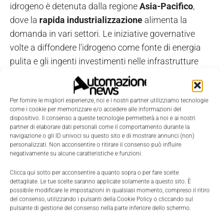
idrogeno è detenuta dalla regione
Asia-Pacifico
,
dove la
rapida industrializzazione
alimenta la
domanda in vari settori. Le iniziative governative
volte a diffondere l'idrogeno come fonte di energia
pulita e gli ingenti investimenti nelle infrastrutture
costituiscono ulteriori fattori.
In particolare, le esigenze di un'
economia
Per fornire le migliori esperienze, noi e i nostri partner utilizziamo tecnologie
come i cookie per memorizzare e/o accedere alle informazioni del
dell'idrogeno
sono assolute alla luce della crescente
dispositivo. Il consenso a queste tecnologie permetterà a noi e ai nostri
partner di elaborare dati personali come il comportamento durante la
domanda di energia, che richiede lo sviluppo delle
navigazione o gli ID univoci su questo sito e di mostrare annunci (non)
prestazioni e dell'affidabilità delle valvole attraverso
personalizzati. Non acconsentire o ritirare il consenso può influire
negativamente su alcune caratteristiche e funzioni.
il progresso tecnologico e la ricerca. Inoltre,
l'aumento della quota di energia solare ed eolica nel
Clicca qui sotto per acconsentire a quanto sopra o per fare scelte
dettagliate. Le tue scelte saranno applicate solamente a questo sito. È
mix energetico aumenta la produzione di idrogeno
possibile modificare le impostazioni in qualsiasi momento, compreso il ritiro
dall'elettrolisi; per questo sono necessarie soluzioni
del consenso, utilizzando i pulsanti della Cookie Policy o cliccando sul
pulsante di gestione del consenso nella parte inferiore dello schermo.
di valvole efficaci.