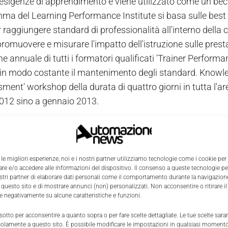
i esigenze di apprendimento e viene utilizzato come un be
mma del Learning Performance Institute si basa sulle best 
 raggiungere standard di professionalità all'interno della 
promuovere e misurare l'impatto dell'istruzione sulle prest
ne annuale di tutti i formatori qualificati 'Trainer Perfo
 in modo costante il mantenimento degli standard. Knowle
ment' workshop della durata di quattro giorni in tutta l'ar
12 sino a gennaio 2013.
 le migliori esperienze, noi e i nostri partner utilizziamo tecnologie come i cookie per
e e/o accedere alle informazioni del dispositivo. Il consenso a queste tecnologie p
ostri partner di elaborare dati personali come il comportamento durante la navigazione
 questo sito e di mostrare annunci (non) personalizzati. Non acconsentire o ritirare 
re negativamente su alcune caratteristiche e funzioni.
 sotto per acconsentire a quanto sopra o per fare scelte dettagliate. Le tue scelte sar
solamente a questo sito. È possibile modificare le impostazioni in qualsiasi momento