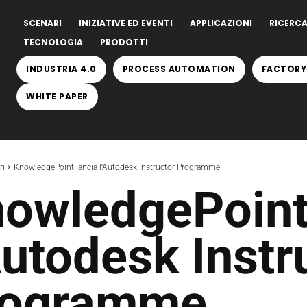
SCENARI
INIZIATIVE ED EVENTI
APPLICAZIONI
RICERCA
TECNOLOGIA
PRODOTTI
INDUSTRIA 4.0
PROCESS AUTOMATION
FACTORY
WHITE PAPER
ri
KnowledgePoint lancia l’Autodesk Instructor Programme
owledgePoint
Autodesk Instr
rogramme