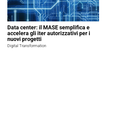
Data center: il MASE semplifica e
accelera gli iter autorizzativi per i
nuovi progetti
Digital Transformation