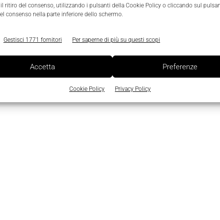
l ritiro del consenso, utilizzando i pulsanti della Cookie Policy o cliccando sul pulsan
el consenso nella parte inferiore dello schermo.
Gestisci 1771 fornitori
Per saperne di più su questi scopi
Accetta
Preferenze
Cookie Policy
Privacy Policy