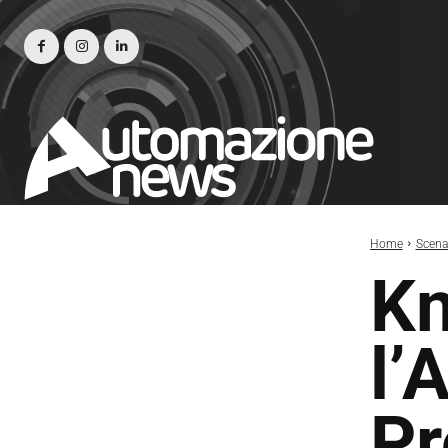
Home
Scena
Kn
l’
P