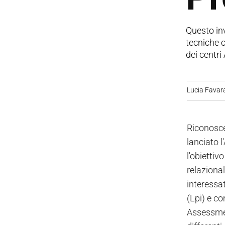
Questo inv
tecniche c
dei centri
Lucia Favar
Riconosce
lanciato 
l'obiettiv
relazional
interessa
(Lpi) e c
Assessmen