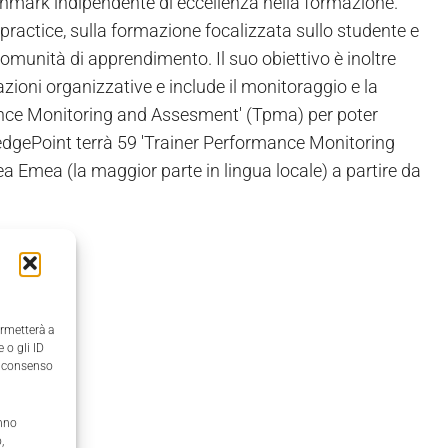
chmark indipendente di eccellenza nella formazione.
practice, sulla formazione focalizzata sullo studente e
comunità di apprendimento. Il suo obiettivo è inoltre
azioni organizzative e include il monitoraggio e la
rmance Monitoring and Assesment' (Tpma) per poter
dgePoint terrà 59 'Trainer Performance Monitoring
ea Emea (la maggior parte in lingua locale) a partire da
ermetterà a
 o gli ID
il consenso
anno
,