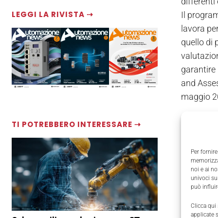
different
LEGGI LA RIVISTA ⇢
Il progra
lavora per
quello di 
valutazio
garantire
and Asses
maggio 20
TI POTREBBERO INTERESSARE ⇢
Per fornire
memorizzar
noi e ai n
univoci su
può influi
Clicca qui
applicate 