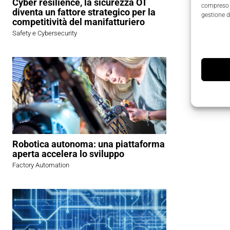
Cyber resilience, la sicurezza OT
compreso i
diventa un fattore strategico per la
gestione d
competitività del manifatturiero
Safety e Cybersecurity
Robotica autonoma: una piattaforma
aperta accelera lo sviluppo
Factory Automation