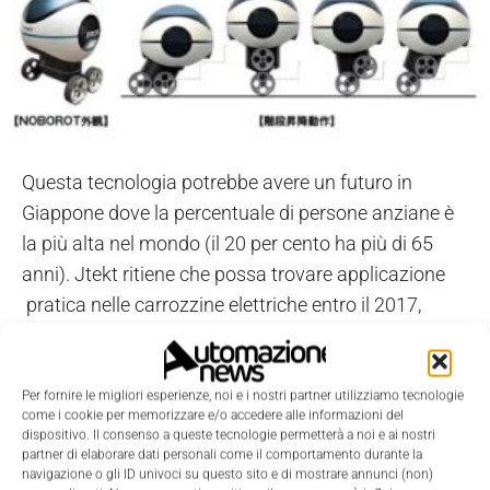
Questa tecnologia potrebbe avere un futuro in
Giappone dove la percentuale di persone anziane è
la più alta nel mondo (il 20 per cento ha più di 65
anni). Jtekt ritiene che possa trovare applicazione
pratica nelle carrozzine elettriche entro il 2017,
oltreché nelle applicazioni industriali e di servizi.
Per fornire le migliori esperienze, noi e i nostri partner utilizziamo tecnologie
come i cookie per memorizzare e/o accedere alle informazioni del
dispositivo. Il consenso a queste tecnologie permetterà a noi e ai nostri
partner di elaborare dati personali come il comportamento durante la
TAGS
Koyo
MCI-Marzorati Componenti Industriali
navigazione o gli ID univoci su questo sito e di mostrare annunci (non)