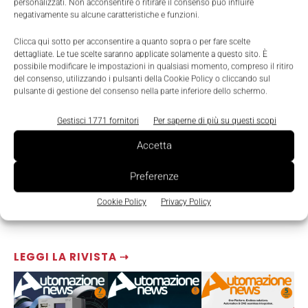
personalizzati. Non acconsentire o ritirare il consenso può influire
negativamente su alcune caratteristiche e funzioni.
Clicca qui sotto per acconsentire a quanto sopra o per fare scelte
dettagliate. Le tue scelte saranno applicate solamente a questo sito. È
possibile modificare le impostazioni in qualsiasi momento, compreso il ritiro
del consenso, utilizzando i pulsanti della Cookie Policy o cliccando sul
pulsante di gestione del consenso nella parte inferiore dello schermo.
Gestisci 1771 fornitori
Per saperne di più su questi scopi
Accetta
Preferenze
Cookie Policy
Privacy Policy
LEGGI LA RIVISTA ⇢