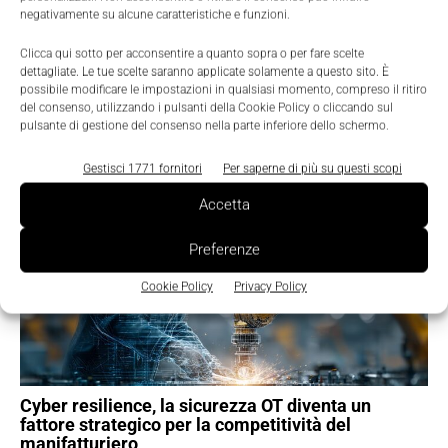
negativamente su alcune caratteristiche e funzioni.
Clicca qui sotto per acconsentire a quanto sopra o per fare scelte
dettagliate. Le tue scelte saranno applicate solamente a questo sito. È
possibile modificare le impostazioni in qualsiasi momento, compreso il ritiro
del consenso, utilizzando i pulsanti della Cookie Policy o cliccando sul
pulsante di gestione del consenso nella parte inferiore dello schermo.
TI POTREBBERO INTERESSARE ⇢
Gestisci 1771 fornitori
Per saperne di più su questi scopi
Accetta
Preferenze
Cookie Policy
Privacy Policy
Cyber resilience, la sicurezza OT diventa un
fattore strategico per la competitività del
manifatturiero