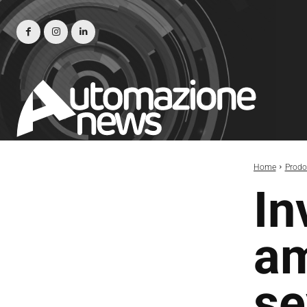
Home
Prodot
In
am
se