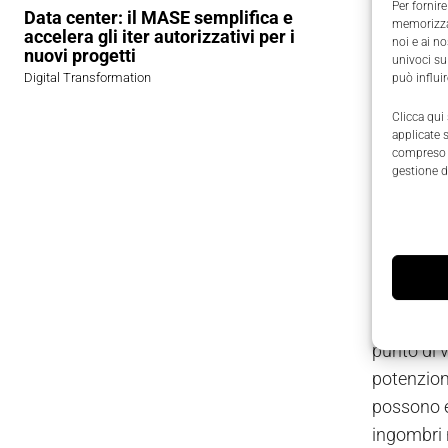
Per fornire
Data center: il MASE semplifica e
memorizzar
accelera gli iter autorizzativi per i
noi e ai n
nuovi progetti
univoci su
Digital Transformation
può influi
Clicca qui
applicate 
compreso i
gestione d
Progettati
Vacon
son
punto di v
potenziome
possono e
ingombri n