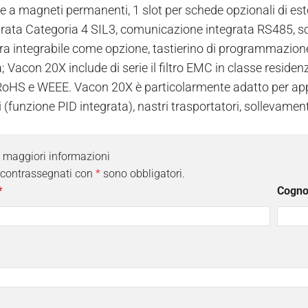
 e a magneti permanenti, 1 slot per schede opzionali di es
rata Categoria 4 SIL3, comunicazione integrata RS485, sc
ura integrabile come opzione, tastierino di programmazione
à; Vacon 20X include di serie il filtro EMC in classe residen
 RoHS e WEEE. Vacon 20X è particolarmente adatto per ap
i (funzione PID integrata), nastri trasportatori, sollevament
i maggiori informazioni
 contrassegnati con
*
sono obbligatori.
*
Cogn