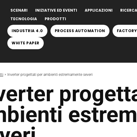
SCENARI
INIZIATIVE ED EVENTI
APPLICAZIONI
RICERCA
TECNOLOGIA
PRODOTTI
INDUSTRIA 4.0
PROCESS AUTOMATION
FACTORY
WHITE PAPER
ti
Inverter progettati per ambienti estremamente severi
verter progetta
bienti estre
veri