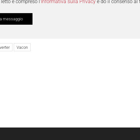
letto e compreso l'
Informativa sulla Privacy
e do il consenso al 
verter
Vacon