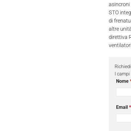
asincroni
STO integ
di frenat
altre unit
direttiva
ventilator
Richied
I campi
Nome
Email
*