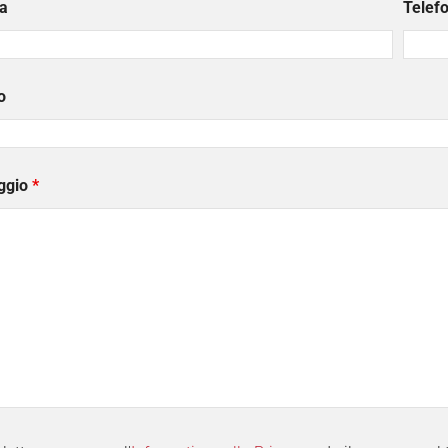
a
Telef
o
ggio
*