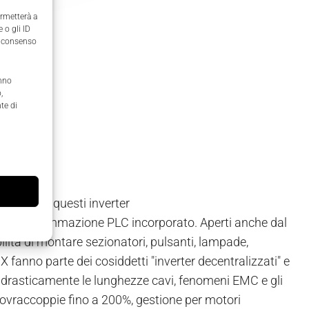
ermetterà a
 o gli ID
il consenso
anno
,
te di
/Type 4X, questi inverter
ma di programmazione PLC incorporato. Aperti anche dal
ilità di montare sezionatori, pulsanti, lampade,
 fanno parte dei cosiddetti "inverter decentralizzati" e
do drasticamente le lunghezze cavi, fenomeni EMC e gli
 sovraccoppie fino a 200%, gestione per motori