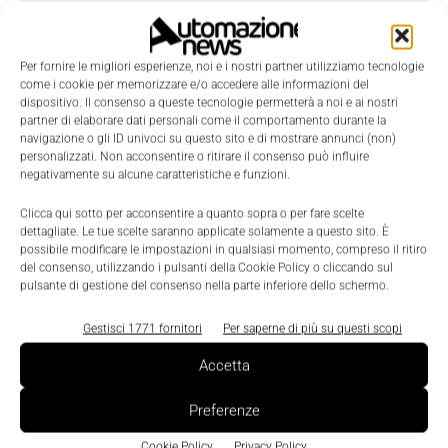
Telefono
Per fornire le migliori esperienze, noi e i nostri partner utilizziamo tecnologie
come i cookie per memorizzare e/o accedere alle informazioni del
dispositivo. Il consenso a queste tecnologie permetterà a noi e ai nostri
partner di elaborare dati personali come il comportamento durante la
navigazione o gli ID univoci su questo sito e di mostrare annunci (non)
Oggetto
personalizzati. Non acconsentire o ritirare il consenso può influire
negativamente su alcune caratteristiche e funzioni.
Clicca qui sotto per acconsentire a quanto sopra o per fare scelte
dettagliate. Le tue scelte saranno applicate solamente a questo sito. È
Messaggio
*
possibile modificare le impostazioni in qualsiasi momento, compreso il ritiro
del consenso, utilizzando i pulsanti della Cookie Policy o cliccando sul
pulsante di gestione del consenso nella parte inferiore dello schermo.
Gestisci 1771 fornitori
Per saperne di più su questi scopi
Accetta
Preferenze
Cookie Policy
Privacy Policy