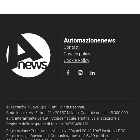
Automazionenews
Contatti
Privacy policy
Cookie Policy
© Tecniche Nuove Spa • Tutti i diritti riservati.
Sede legale: Via Eritrea 21 - 20157 Milano. Capitale sociale: 5.000.000
euro interamente versati. Codice fiscale, Partita Iva e Iscrizione al
Registro delle Imprese di Milano: 00753480151
Registrazione: Tribunale di Milano N. 386 del 20.12.1967 Iscritta al ROC
Registro degli Operatori di Comunicazione al n° 6419 (delibera