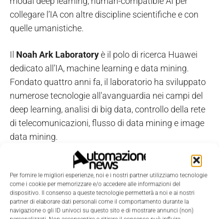
modal deep learning, human-compatible AI per
collegare l’IA con altre discipline scientifiche e con
quelle umanistiche.
Il
Noah Ark Laboratory
è il polo di ricerca Huawei
dedicato all’IA, machine learning e data mining.
Fondato quattro anni fa, il laboratorio ha sviluppato
numerose tecnologie all'avanguardia nei campi del
deep learning, analisi di big data, controllo della rete
di telecomunicazioni, flusso di data mining e image
data mining.
Per fornire le migliori esperienze, noi e i nostri partner utilizziamo tecnologie
come i cookie per memorizzare e/o accedere alle informazioni del
dispositivo. Il consenso a queste tecnologie permetterà a noi e ai nostri
TAGS
Innovazione
Intelligenza Artificiale
Ricerca & sviluppo
Robotica
partner di elaborare dati personali come il comportamento durante la
scuola e università
navigazione o gli ID univoci su questo sito e di mostrare annunci (non)