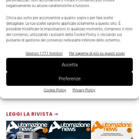
personalizzati. Non acconsentire o ritirare il consenso può influire
negativamente su alcune caratteristiche e funzioni.
Clicca qui sotto per acconsentire a quanto sopra o per fare scelte
dettagliate. Le tue scelte saranno applicate solamente a questo sito. È
possibile modificare le impostazioni in qualsiasi momento, compreso il ritiro
del consenso, utilizzando i pulsanti della Cookie Policy o cliccando sul
pulsante di gestione del consenso nella parte inferiore dello schermo.
Gestisci 1771 fornitori
Per saperne di più su questi scopi
Accetta
Preferenze
Cookie Policy
Privacy Policy
LEGGI LA RIVISTA ⇢