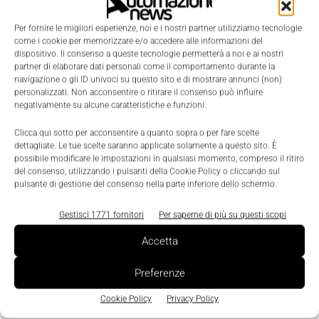
Per fornire le migliori esperienze, noi e i nostri partner utilizziamo tecnologie
come i cookie per memorizzare e/o accedere alle informazioni del
dispositivo. Il consenso a queste tecnologie permetterà a noi e ai nostri
partner di elaborare dati personali come il comportamento durante la
navigazione o gli ID univoci su questo sito e di mostrare annunci (non)
personalizzati. Non acconsentire o ritirare il consenso può influire
negativamente su alcune caratteristiche e funzioni.
LEGGI LA RIVISTA ⇢
Clicca qui sotto per acconsentire a quanto sopra o per fare scelte
dettagliate. Le tue scelte saranno applicate solamente a questo sito. È
possibile modificare le impostazioni in qualsiasi momento, compreso il ritiro
del consenso, utilizzando i pulsanti della Cookie Policy o cliccando sul
pulsante di gestione del consenso nella parte inferiore dello schermo.
Gestisci 1771 fornitori
Per saperne di più su questi scopi
Accetta
Preferenze
Cookie Policy
Privacy Policy
TI POTREBBERO INTERESSARE ⇢