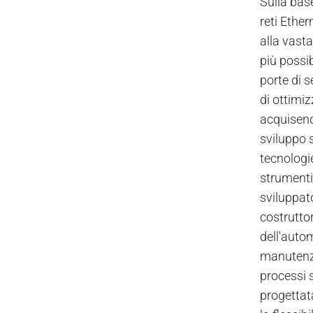
Sulla base
reti Ether
alla vasta
più possib
porte di 
di ottimi
acquisend
sviluppo 
tecnologi
strumenti
sviluppato
costruttor
dell'auto
manutenzi
processi 
progettata