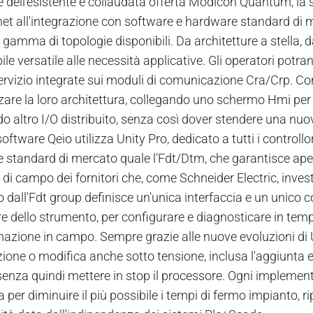
 dell'esistente e collaudata offerta Modicon Quantum, la so
net all'integrazione con software e hardware standard di me
 gamma di topologie disponibili. Da architetture a stella, da
ile versatile alle necessità applicative. Gli operatori pot
servizio integrate sui moduli di comunicazione Cra/Crp. Con
zzare la loro architettura, collegando uno schermo Hmi per 
o altro I/O distribuito, senza così dover stendere una nu
software Qeio utilizza Unity Pro, dedicato a tutti i contro
e standard di mercato quale l'Fdt/Dtm, che garantisce apert
 di campo dei fornitori che, come Schneider Electric, inves
 dall'Fdt group definisce un'unica interfaccia e un unico c
e dello strumento, per configurare e diagnosticare in tempo
mazione in campo. Sempre grazie alle nuove evoluzioni di U
one o modifica anche sotto tensione, inclusa l'aggiunta e
senza quindi mettere in stop il processore. Ogni implement
 per diminuire il più possibile i tempi di fermo impianto, 