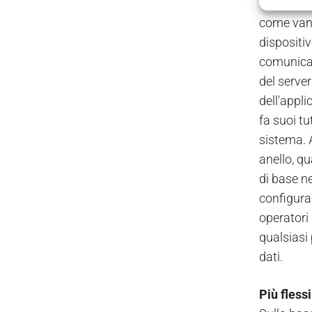
di rete co
come vanta
dispositiv
comunicaz
del server
dell'appl
fa suoi tu
sistema. A
anello, qu
di base ne
configuraz
operatori
qualsiasi 
dati.
Più flessi