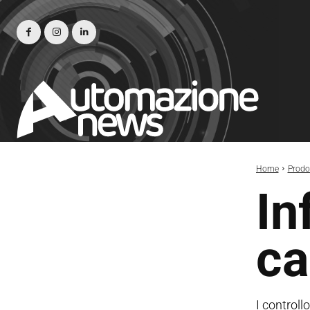
Home
Prodot
In
ca
I controll