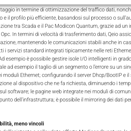
ndivisa con I/O remotati in Ethernet/IP. La condivisione dei 
ggio in termine di ottimizzazione del traffico dati, nonché
o e il profilo più efficiente, basandosi sul processo o sull'
ione tra Scada e il Pac Modicon Quantum, grazie ad un in
 Opc. In termini di velocità di trasferimento dati, Qeio as
icazione, mantenendo le comunicazioni stabili anche in caso
tti i servizi standard integrati tipicamente nelle reti Ether
d esempio è possibile gestire isole I/O intelligenti in grad
ale ad esempio il taglio di un segmento o l'errore su un sin
i moduli Ethernet; configurando il server Dhcp/BootIP e il ser
ione al dispositivo che ne fa richiesta, diminuendo i tempi
 sul software; le pagine web integrate nei moduli di com
punto dell'infrastruttura; è possibile il mirroring dei dati 
bilità, meno vincoli