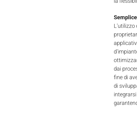
la flessib
Semplice,
L'utilizzo
proprieta
applicativ
d'impiant
ottimizzan
dai proces
fine di av
di svilup
integrars
garantendo