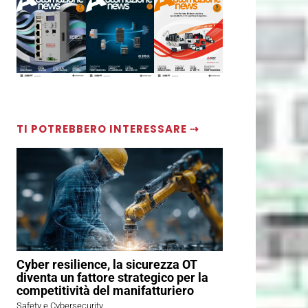
TI POTREBBERO INTERESSARE ⇢
Cyber resilience, la sicurezza OT
diventa un fattore strategico per la
competitività del manifatturiero
Safety e Cybersecurity