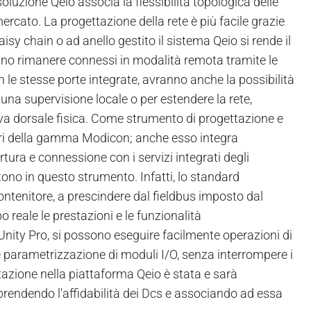
luzione Qeio associa la flessibilità topologica delle
rcato. La progettazione della rete è più facile grazie
isy chain o ad anello gestito il sistema Qeio si rende il
ranno rimanere connessi in modalità remota tramite le
 le stesse porte integrate, avranno anche la possibilità
una supervisione locale o per estendere la rete,
ova dorsale fisica. Come strumento di progettazione e
llori della gamma Modicon; anche esso integra
ura e connessione con i servizi integrati degli
tono in questo strumento. Infatti, lo standard
ontenitore, a prescindere dal fieldbus imposto dal
 reale le prestazioni e le funzionalità
nity Pro, si possono eseguire facilmente operazioni di
 parametrizzazione di moduli I/O, senza interrompere i
azione nella piattaforma Qeio è stata e sarà
riprendendo l'affidabilità dei Dcs e associando ad essa