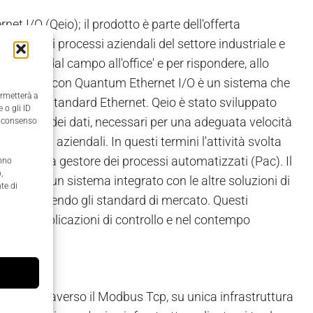
t I/O (Qeio); il prodotto è parte dell'offerta
i singoli processi aziendali del settore industriale e
mazioni 'dal campo all'office' e per rispondere, allo
luzione Modicon Quantum Ethernet I/O è un sistema che
ermetterà a
gia dello standard Ethernet. Qeio è stato sviluppato
 o gli ID
or flusso dei dati, necessari per una adeguata velocità
il consenso
 processi aziendali. In questi termini l'attività svolta
ica (Plc), a gestore dei processi automatizzati (Pac). Il
anno
,
si come un sistema integrato con le altre soluzioni di
te di
ppato seguendo gli standard di mercato. Questi
ma di applicazioni di controllo e nel contempo
.
'cloud' attraverso il Modbus Tcp, su unica infrastruttura