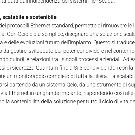
ilità data dall'indipendenza dei sistemi Plc+Scada.
 scalabile e sostenibile
 dei protocolli Ethernet standard, permette di rimuovere le l
ria. Con Qeio è più semplice, disegnare una soluzione scala
a e delle evoluzioni futuro dell'impianto. Questo si traduc
o da gestire, sviluppato per poter condividere nel contempo
do quindi le relazioni tra i singoli processi aziendali. Ad 
si di sicurezza Quantum fino a Sil3 condividendoli con la p
ere un monitoraggio completo di tutta la filiera. La scalabil
parsi partendo da un sistema Qeio, da uno strumento di sup
i via Ethernet in un grande impianto, rispondendo così alle
 la sostenibilità della soluzione per tutto il ciclo di vita d