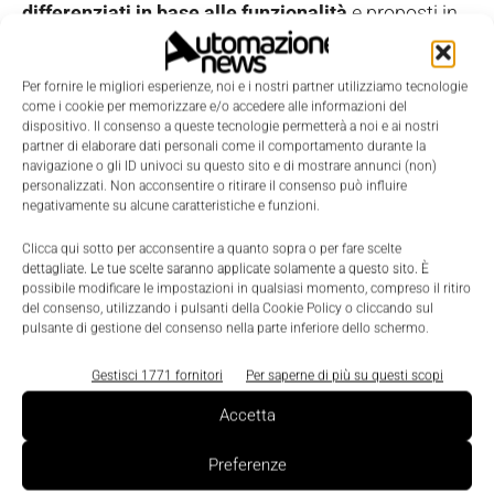
differenziati in base alle funzionalità
e proposti in
formula di
abbonamento
.
Per fornire le migliori esperienze, noi e i nostri partner utilizziamo tecnologie
La nuova estensione di prodotto è già disponibile ed
come i cookie per memorizzare e/o accedere alle informazioni del
dispositivo. Il consenso a queste tecnologie permetterà a noi e ai nostri
è possibile richiedere quotazioni contattando il
partner di elaborare dati personali come il comportamento durante la
servizio clienti di Paessler. I clienti di Paessler Prtg
navigazione o gli ID univoci su questo sito e di mostrare annunci (non)
personalizzati. Non acconsentire o ritirare il consenso può influire
abbonati a Opc Ua Server riceveranno dal team di
negativamente su alcune caratteristiche e funzioni.
Paessler un
supporto completo
, compreso
Clicca qui sotto per acconsentire a quanto sopra o per fare scelte
l'accesso ai materiali di formazione.
dettagliate. Le tue scelte saranno applicate solamente a questo sito. È
possibile modificare le impostazioni in qualsiasi momento, compreso il ritiro
del consenso, utilizzando i pulsanti della Cookie Policy o cliccando sul
"Utilizzando Paessler Prtg con questa estensione di
pulsante di gestione del consenso nella parte inferiore dello schermo.
prodotto, gli operatori e gli ingegneri hanno a
disposizione più dati e, dunque, possono prendere
Gestisci 1771 fornitori
Per saperne di più su questi scopi
decisioni migliori
”.
Accetta
Preferenze
TAGS
IT per il manufacturing
OT
Paessler
Prtg