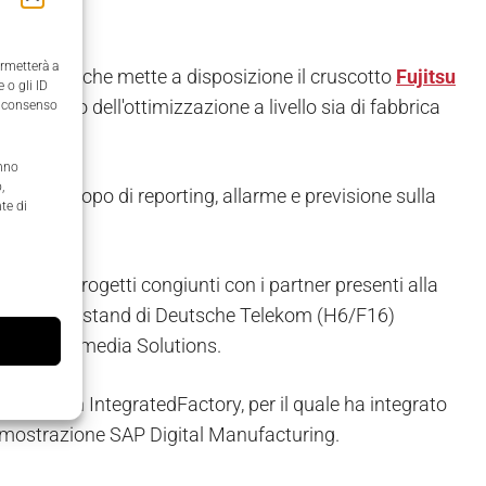
ermetterà a
Colmina
,
che mette a disposizione il cruscotto
Fujitsu
 o gli ID
supporto dell'ottimizzazione a livello sia di fabbrica
il consenso
anno
,
nalytics a scopo di reporting, allarme e previsione sulla
te di
ti.
diversi progetti congiunti con i partner presenti alla
a presso lo stand di Deutsche Telekom (H6/F16)
tems Multimedia Solutions.
ione Open IntegratedFactory, per il quale ha integrato
la dimostrazione SAP Digital Manufacturing.