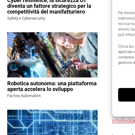
Cyber resilience, la sicurezza OT
diventa un fattore strategico per la
Scenari e
competitività del manifatturiero
Per fornire
Safety e Cybersecurity
memorizzar
Gli scena
noi e ai n
Intellige
univoci su
può influi
che di int
Clicca qui
applicate 
Questo too
compreso i
base di m
gestione d
A conferma
Robotica autonoma: una piattaforma
Hannover 
aperta accelera lo sviluppo
insieme s
Factory Automation
Nello sta
Intelliedg