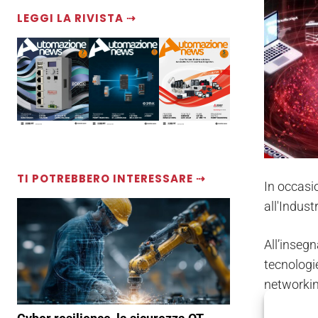
LEGGI LA RIVISTA ⇢
TI POTREBBERO INTERESSARE ⇢
In occasi
all'Industr
All’inseg
tecnologi
networking
rendere “a