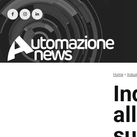
Home
Indust
In
al
su