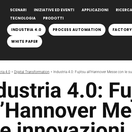
SCENARI
INIZIATIVE ED EVENTI
APPLICAZIONI
RICERCA
TECNOLOGIA
PRODOTTI
INDUSTRIA 4.0
PROCESS AUTOMATION
FACTORY
WHITE PAPER
ria 4.0
Digital Transformation
Industria 4.0: Fujitsu all'Hannover Messe con le su
dustria 4.0: Fu
l’Hannover Me
e innovazioni