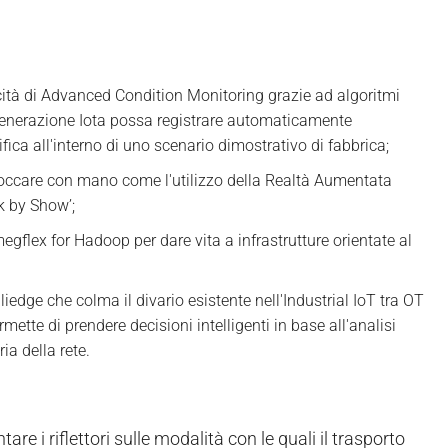
cità di Advanced Condition Monitoring grazie ad algoritmi
 generazione Iota possa registrare automaticamente
fica all'interno di uno scenario dimostrativo di fabbrica;
 toccare con mano come l'utilizzo della Realtà Aumentata
k by Show’;
flex for Hadoop per dare vita a infrastrutture orientate al
iedge che colma il divario esistente nell'Industrial IoT tra OT
tte di prendere decisioni intelligenti in base all'analisi
ia della rete.
e i riflettori sulle modalità con le quali il trasporto