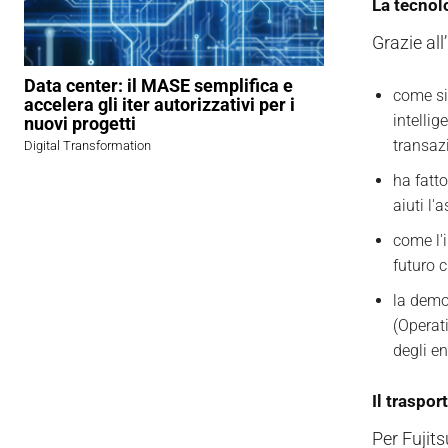
La tecnol
Grazie all
Data center: il MASE semplifica e
come si
accelera gli iter autorizzativi per i
intelli
nuovi progetti
transazi
Digital Transformation
ha fatt
aiuti l
come l'
futuro c
la demo 
(Operat
degli en
Il traspor
Per Fujits