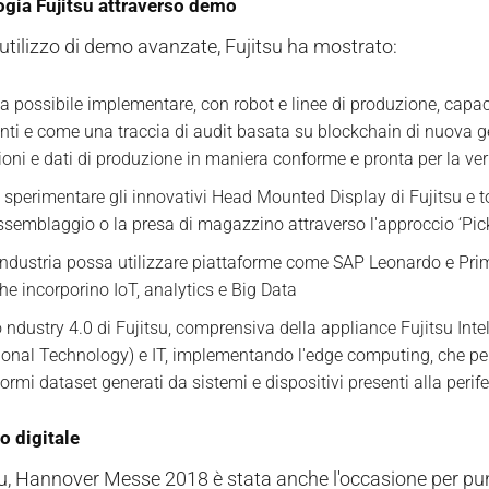
ogia Fujitsu attraverso demo
’utilizzo di demo avanzate, Fujitsu ha mostrato:
a possibile implementare, con robot e linee di produzione, capa
genti e come una traccia di audit basata su blockchain di nuova
oni e dati di produzione in maniera conforme e pronta per la veri
o sperimentare gli innovativi Head Mounted Display di Fujitsu e
'assemblaggio o la presa di magazzino attraverso l'approccio ‘Pic
industria possa utilizzare piattaforme come SAP Leonardo e Primeg
he incorporino IoT, analytics e Big Data
ndustry 4.0 di Fujitsu, comprensiva della appliance Fujitsu Intell
ional Technology) e IT, implementando l'edge computing, che perme
ormi dataset generati da sistemi e dispositivi presenti alla perifer
to digitale
u, Hannover Messe 2018 è stata anche l'occasione per puntar