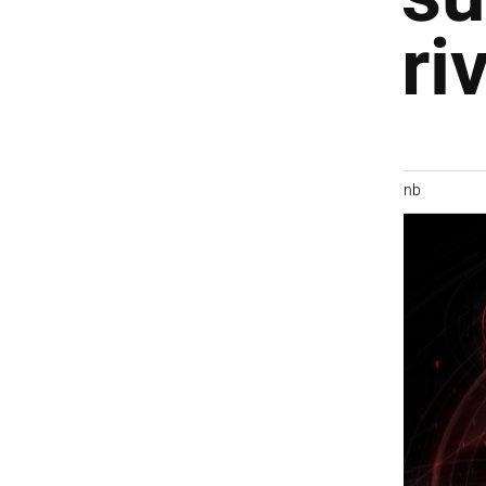
ri
nb