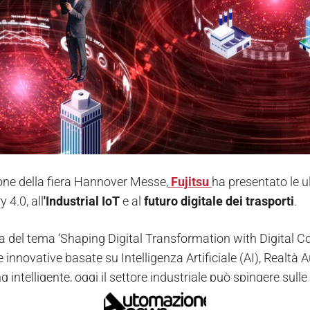
one della fiera Hannover Messe,
Fujitsu
ha presentato le 
y 4.0, all
'Industrial IoT
e al
futuro digitale dei trasporti
.
na del tema ‘Shaping Digital Transformation with Digital Co
e innovative basate su Intelligenza Artificiale (AI), Realt
 intelligente, oggi il settore industriale può spingere sulle
 prova di futuro” l'intera catena del valore.